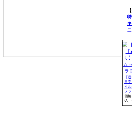
【
特
キ
ニ
【送
目安
イル
メラ F
価格
込、