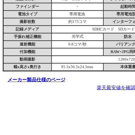
ファインダー
-
起動時
電池タイプ
専用電池
専用電池
撮影枚数
約175コマ
インターフ
記録メディア
SDHCカード SDカード
手振れ補正機能
光学式
防水
連射機能
0.8コマ/秒
バリアン
付加機能
RAW+JPG
動画撮影
1280x720
幅x高さx奥行き
95.3x56.3x24.3mm
本体重
メーカー製品仕様のページ
楽天最安値を確認 >> 