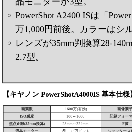
晶モニターが3型。
PowerShot A2400 ISは「
万1,000円前後。カラーは
レンズが35mm判換算28-140
2.7型。
【キヤノン PowerShotA4000IS 基本仕様
画素数
1600万(有効)
画像素
ISO感度
100～1600
記録フォー
焦点距離(35mm換算)
28mm～224mm
F値
液晶モニター
3型 23万ドット
シャッタース