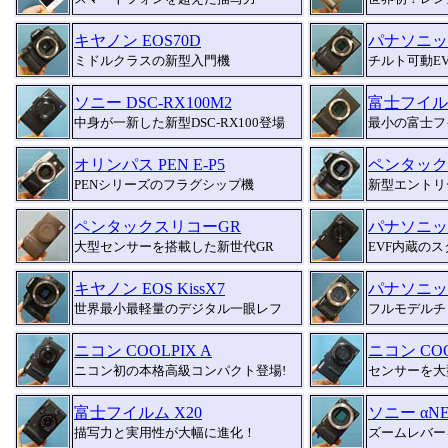
キヤノン EOS70D
パナソニック
ミドルクラスの新型入門機
チルト可動E
ソニー DSC-RX100M2
富士フイルム
中身が一新した新型DSC-RX100登場
最小の富士フ
オリンパス PEN E-P5
ペンタックス
PENシリーズのフラグシップ機
新型エントリ
ペンタックスリコーGR
パナソニック
大型センサーを搭載した新世代GR
EVF内蔵の
キヤノン EOS KissX7
パナソニック
世界最小最軽量のデジタル一眼レフ
フルモデルチ
ニコン COOLPIX A
ニコン COOL
ニコン初の本格高級コンパクト登場!
センサーを大
富士フイルム X20
ソニー αNE
描写力と実用性が大幅に進化！
ズームレバー