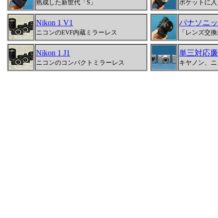
熟成した新世代「S」
ポケットに入
Nikon 1 V1
パナソニック
ニコンのEVF内蔵ミラーレス
「レンズ交換
Nikon 1 J1
単三対応廉
ニコンのコンパクトミラーレス
キヤノン、ニ