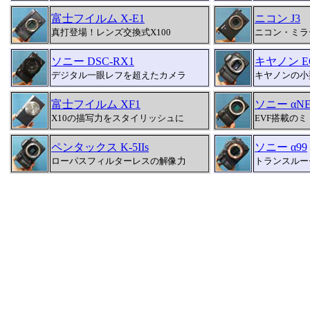
富士フイルム X-E1
ニコン J3
真打登場！レンズ交換式X100
ニコン・ミラ
ソニー DSC-RX1
キヤノン E
デジタル一眼レフを超えたカメラ
キヤノンの小
富士フイルム XF1
ソニー αNE
X10の描写力をスタイリッシュに
EVF搭載の
ペンタックス K-5IIs
ソニー α99
ローパスフィルターレスの解像力
トランスルー