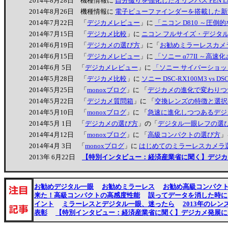
2014年8月28日 機種情報に
自分撮りを強化したオリンパス PEN Lite
2014年8月26日 機種情報に
電子ビューファインダーを搭載した新型
2014年7月22日 「
デジカメレビュー
」に
「ニコン D810 ～
2014年7月15日 「
デジカメ比較
」に
ニコン フルサイズ・デジタル一眼レフ、
2014年6月19日 「
デジカメの選び方
」に「
お勧めミラーレスカメラ 
2014年6月15日 「
デジカメレビュー
」に
「ソニー α77II ～
2014年6月 5日 「
デジカメレビュー
」に
「ソニー サイバーショット
2014年5月28日 「
デジカメ比較
」に
ソニー DSC-RX100M3 vs DSC
2014年5月25日 「
monoxブログ
」に 「
デジカメの進化で変わりつ
2014年5月22日 「
デジカメ質問箱
」に 「
交換レンズの特徴と選択
2014年5月10日 「
monoxブログ
」に 「
急速に進化しつつあるデジ
2014年5月 1日 「
デジカメの選び方
」の「
デジタル一眼レフの選
2014年4月12日 「
monoxブログ
」に 「
高級コンパクトの選び方
」
2014年4月 3日 「
monoxブログ
」に
はじめてのミラーレスカメラ
2013年 6月22日
【特別インタビュー：経済産業省に聞く】デジカ
お勧めデジタル一眼
お勧めミラーレス
お勧め高級コンパク
来た！高級コンパクトの高感度性能
誤ってデータを消した時に
イント
ミラーレスとデジタル一眼、迷ったら
2013年のレ
表彰
【特別インタビュー：経済産業省に聞く】デジカメ発展に