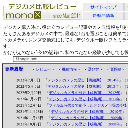
デジカメ購入時に､役に立つレビュー記事やカメラ情報を｢使
たくさんあるデジカメの中で､最適な1台を選ぶことは簡単で
トカメラか｡レンズ交換式にしても､デジタル一眼レフとミラ
す｡
かけがえのない｢今｣の記録に､私のつたない経験が少しでも
更新履歴
＜
レビュー
＞ ＜
機種情報
＞ ＜
選び方
＞ ＜
質問箱
＞
2022年7月 8日 「
デジタルカメラの歴史【再編期】 2014年
」（
2022年5月 5日 「
デジタルカメラの歴史【成熟期】 2013年
」（
2022年2月20日 「
デジタルカメラの歴史【成熟期】 2012年
」（
2022年1月22日 「
デジタルカメラの歴史【成熟期】 2011年
」（
2021年12月4日 「
フィルム時代まで縮小したデジカメ市場の今後
2021年11月28日 「
デジタルカメラの歴史【成熟期】 2010年
」
2021年11月15日 「
デジタルカメラの歴史【成熟期】 2009年
」
2021年10月2日 「
デジタルカメラの歴史【成熟期】 2008年
」（