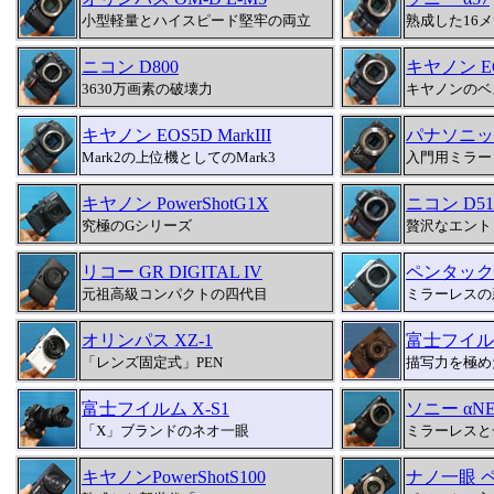
小型軽量とハイスピード堅牢の両立
熟成した16
ニコン D800
キヤノン EOS
3630万画素の破壊力
キヤノンのベ
キヤノン EOS5D MarkIII
パナソニック
Mark2の上位機としてのMark3
入門用ミラー
キヤノン PowerShotG1X
ニコン D51
究極のGシリーズ
贅沢なエント
リコー GR DIGITAL IV
ペンタックス
元祖高級コンパクトの四代目
ミラーレスの
オリンパス XZ-1
富士フイルム 
「レンズ固定式」PEN
描写力を極め
富士フイルム X-S1
ソニー αNE
「X」ブランドのネオ一眼
ミラーレスと
キヤノンPowerShotS100
ナノ一眼 