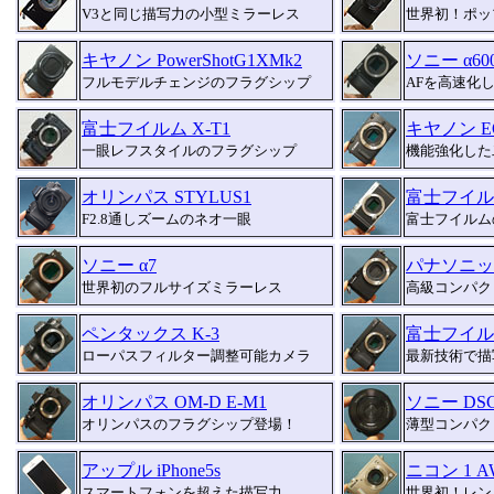
V3と同じ描写力の小型ミラーレス
世界初！ポッ
キヤノン PowerShotG1XMk2
ソニー α60
フルモデルチェンジのフラグシップ
AFを高速化
富士フイルム X-T1
キヤノン EO
一眼レフスタイルのフラグシップ
機能強化した
オリンパス STYLUS1
富士フイルム
F2.8通しズームのネオ一眼
富士フイルム
ソニー α7
パナソニック
世界初のフルサイズミラーレス
高級コンパク
ペンタックス K-3
富士フイルム
ローパスフィルター調整可能カメラ
最新技術で描
オリンパス OM-D E-M1
ソニー DSC
オリンパスのフラグシップ登場！
薄型コンパク
アップル iPhone5s
ニコン 1 A
スマートフォンを超えた描写力
世界初！レン