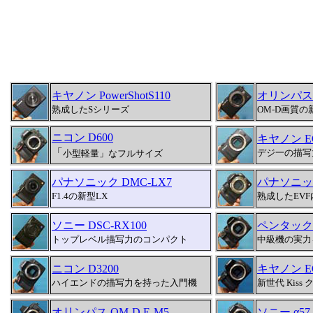
キヤノン PowerShotS110
オリンパスPEN
熟成したSシリーズ
OM-D画質の
ニコン D600
キヤノン E
「
デジ一の描写
小型軽量」なフルサイズ
パナソニック DMC-LX7
パナソニック
F1.4の新型LX
熟成したEV
ソニー DSC-RX100
ペンタックス
トップレベル描写力のコンパクト
中級機の実力
ニコン D3200
キヤノン EOS
ハイエンドの描写力を持った入門機
新世代 Kiss
オリンパス OM-D E-M5
ソニー α57