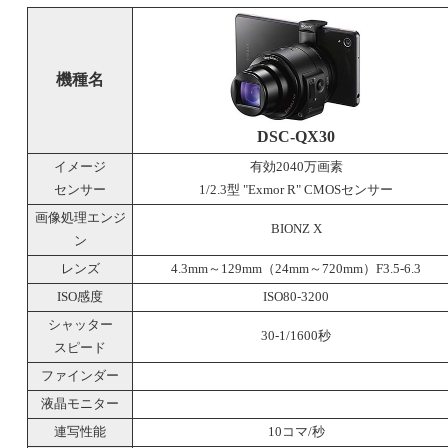
機種名
DSC-QX30
イメージ
有効2040万画素
センサー
1/2.3型 "Exmor R" CMOSセンサー
画像処理エンジ
BIONZ X
ン
レンズ
4.3mm～129mm（24mm～720mm）F3.5-6.3
ISO感度
ISO80-3200
シャッター
30-1/1600秒
スピード
ファインダー
液晶モニター
連写性能
10コマ/秒