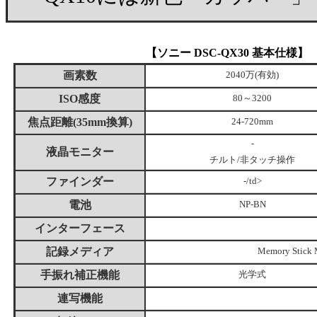
【ソニー DSC-QX30 基本仕様】
画素数
2040万(有効)
ISO感度
80～3200
焦点距離(35mm換算)
24-720mm
-
液晶モニター
チルト/非タッチ操作
ファインダー
-/td>
電池
NP-BN
インターフェース
記録メディア
Memory Stick 
手振れ補正機能
光学式
連写機能