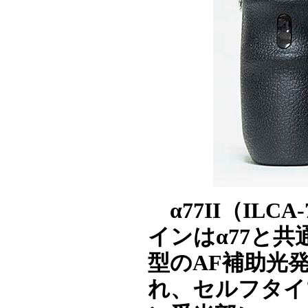
α77II（IL
インはα77と
型のAF補助光
れ、セルフタイ