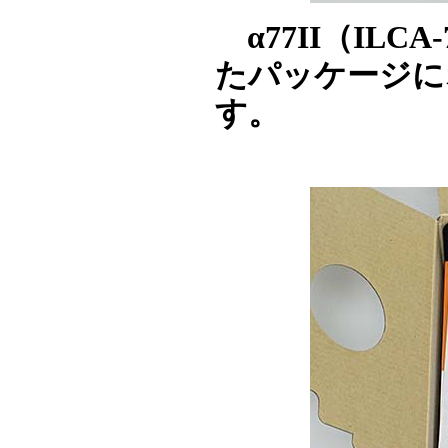
α77II（IL
たパッケージに
す。