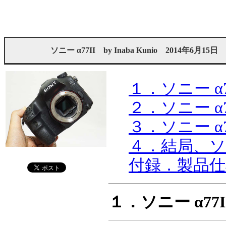
ソニー α77II
by
Inaba Kunio
2014年6月15日
１．ソニー α
２．ソニー α
３．ソニー α
４．結局、ソニ
付録．製品仕様
１．ソニー α7