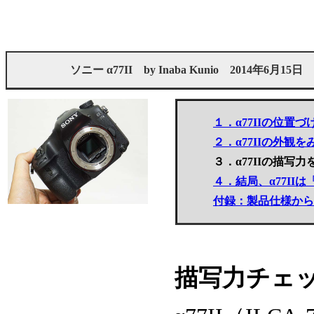
ソニー α77II
by
Inaba Kunio
2014年6月15日
１．α77IIの位置
２．α77IIの外観を
３．α77IIの描写
４．結局、α77IIは
付録：製品仕様からみ
描写力チェッ