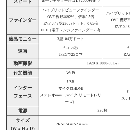
電子シャッター時は1/32000秒まで
スピード
ハイブリッドビューファインダー
ハイブリッド
OVF:視野率92%、倍率0.5倍
ファインダー
OVF:視野
EVF:0.48型236万ドット、0.65倍
EVF:0.
ERF（電子レンジファインダー）有
液晶モニター
3型104万ドット
6コマ/秒
連写
JPEGで25コマ
RA
動画撮影
1920 X 1080(60fps)
付加機能
Wi-Fi
USB
インター
マイクロHDMI
ミ
ステレオmini（マイク/リモートレリ
フェース
ステ
ーズ）
電源
330枚
サイズ
126.5x74.4x52.4 mm
(W x H x D)