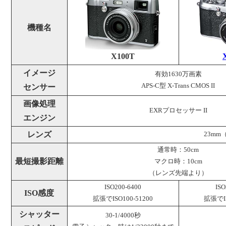
機種名
X100T
イメージ
有効1630万画素
APS-C型 X-Trans CMOS II
センサー
画像処理
EXRプロセッサー II
エンジン
レンズ
23mm（
通常時：50cm
最短撮影距離
マクロ時：10cm
（レンズ先端より）
ISO200-6400
ISO
ISO感度
拡張でISO100-51200
拡張でIS
シャッター
30-1/4000秒