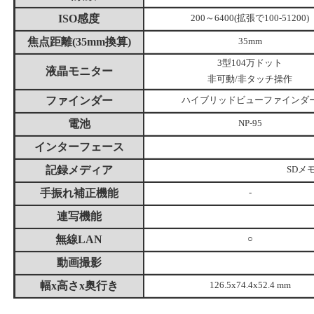
ISO感度
200～6400(拡張で100-51200)
焦点距離(35mm換算)
35mm
3型104万ドット
液晶モニター
非可動/非タッチ操作
ファインダー
ハイブリッドビューファインダ
電池
NP-95
インターフェース
記録メディア
SDメ
手振れ補正機能
-
連写機能
無線LAN
○
動画撮影
幅x高さx奥行き
126.5x74.4x52.4 mm