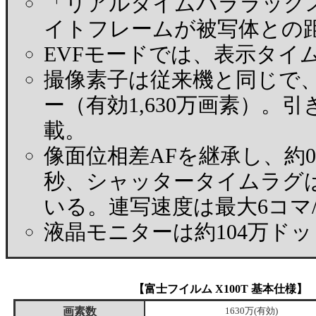
「リアルタイムパララック
イトフレームが被写体との
EVFモードでは、表示タイム
撮像素子は従来機と同じで、APS
ー（有効1,630万画素）
載。
像面位相差AFを継承し、約0
秒、シャッタータイムラグは約
いる。連写速度は最大6コマ
液晶モニターは約104万ドッ
【富士フイルム X100T 基本仕様】
画素数
1630万(有効)