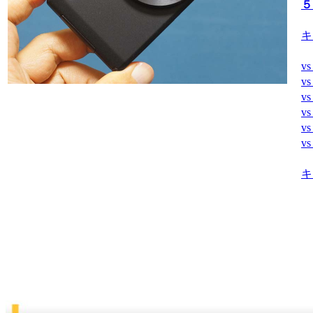
５
キ
v
v
v
v
v
v
キ