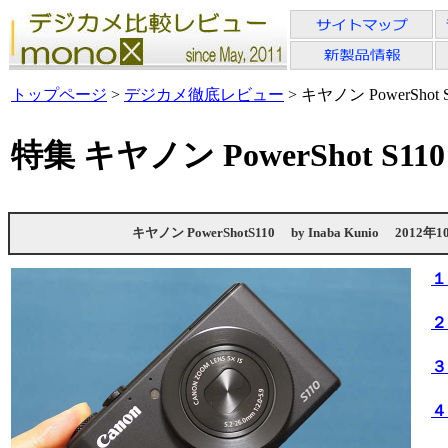
トップページ
>
デジカメ徹底レビュー
> キヤノン PowerShot S
特集 キヤノン PowerShot S11
キヤノン PowerShotS110
by
Inaba Kunio
2012年1
１
２
３
４