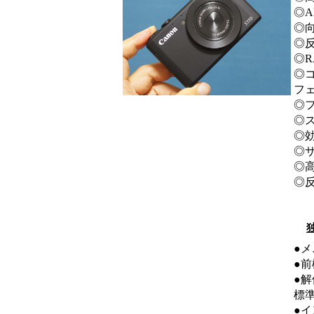
◎
◎向
◎
◎R
◎
フ
◎
◎ス
◎
◎
◎
◎
●
●前
●
標
●