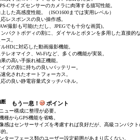
APS-Cサイズセンサーのカメラに肉薄する描写性能。
上した高感度性能。（ISO1600までは実用レベル）
反応レスポンスの良い操作感。
AW撮影も可能(ただし、JPEGでも十分な画質)。
コンパクトボディの割に、ダイヤルとボタンを多用した直接的
ェース。
フルHDに対応した動画撮影機能。
テレオマイク、Wi-Fiなど、多くの機能が実装。
効果の高い手振れ補正機能。
サイズの割に持ちの良いバッテリー。
高速化されたオートフォーカス。
反応の良い静電容量式タッチパネル。
独断
もう一息！
ポイント
メニュー構成に整理が必要。
機種からGPS機能を省略。
解像感はセンサーサイズを考慮すれば良好だが、高級コンパクト
準的。
インターフェース類のユーザー設定範囲があまり広くない。