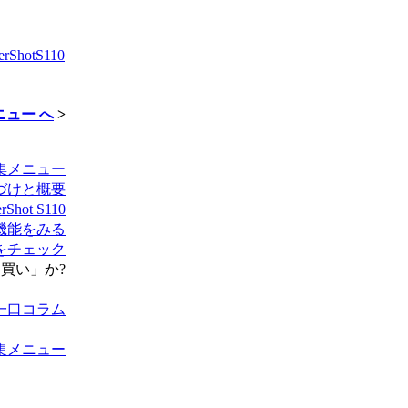
hotS110
メニュー へ
>
 特集メニュー
位置づけと概要
ot S110
基本機能をみる
写力をチェック
は「買い」か?
0 一口コラム
 特集メニュー