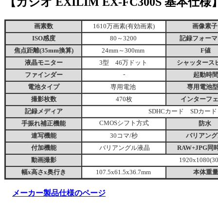
【カシオ EXILIM EX-FC300S 基本仕様
画素数
1610万画素(有効画素)
画像素
ISO感度
80～3200
記録フォーマ
焦点距離(35mm換算)
24mm～300mm
F値
液晶モニター
3型 46万ドット
シャッタース
ファインダー
-
起動時
電池タイプ
専用電池
専用電池
撮影枚数
470枚
インターフ
記録メディア
SDHCカード SDカード
手振れ補正機能
CMOSシフト方式
防水
連写機能
30コマ/秒
バリアング
付加機能
バリアングル液晶
RAW+JPG同
動画撮影
1920x1080(30
幅x高さx奥行き
107.5x61.5x36.7mm
本体重
メーカー製品仕様のページ