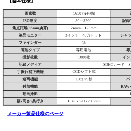
【基本仕様】
画素数
1610万(有効)
ISO感度
80～3200
記録
焦点距離(35mm換算)
24mm～120mm
液晶モニター
3インチ 46万ドット
シャ
ファインダー
無
電池タイプ
専用電池
専
撮影枚数
1000枚
イン
記録メディア
SDHCカード 
手振れ補正機能
CCDシフト式
連写機能
10コマ/秒
バ
付加機能
RAW
動画撮影
幅x高さx奥行き
104.8x59.1x28.6mm
メーカー製品仕様のページ