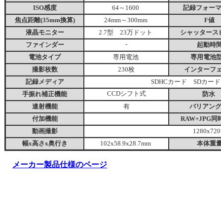
ISO感度
64～1600
記録フォー
焦点距離(35mm換算)
24mm～300mm
F値
液晶モニター
2.7型 23万ドット
シャッタース
ファインダー
-
起動時
電池タイプ
専用電池
専用電池
撮影枚数
230枚
インターフ
記録メディア
SDHCカード SDカード
手振れ補正機能
CCDシフト式
防水
連射機能
有
バリアン
付加機能
RAW+JPG
動画撮影
1280x720
幅x高さx奥行き
102x58.9x28.7mm
本体重
メーカー製品仕様のページ