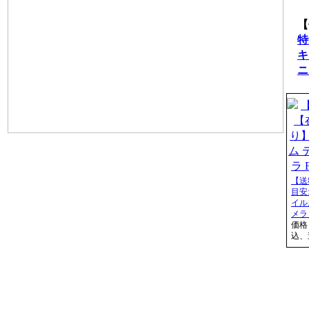
【
特
キ
ニ
【送
目安
イル
メラ F
価格
込、