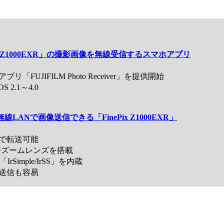
Pix Z1000EXR」の撮影画像を無線受信するスマホアプリ
JIFILM Photo Receiver」を提供開始
 2.1～4.0
LANで画像送信できる「FinePix Z1000EXR」
で転送可能
5倍ズームレンズを搭載
mple/IrSS」を内蔵
送信も容易