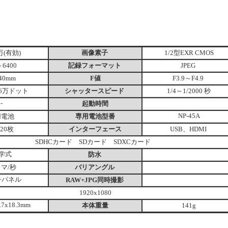
万(有効)
画像素子
1/2型EXR CMOS
～6400
記録フォーマット
JPEG
140mm
F値
F3.9～F4.9
46万ドット
シャッタースピード
4～1/2000 秒
1/
-
起動時間
用電池
専用電池型番
NP-45A
20枚
インターフェース
USB、HDMI
SDHCカード SDカード SDXCカード
学式
防水
コマ/秒
バリアングル
チパネル
RAW+JPG同時撮影
1920x1080
.7x18.3mm
本体重量
141g