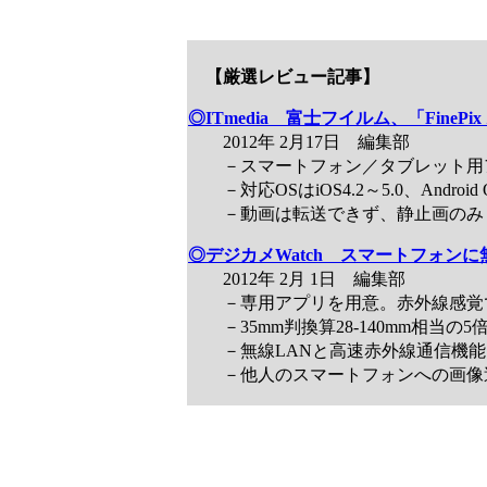
【厳選レビュー記事】
◎ITmedia 富士フイルム、「Fine
2012年 2月17日 編集部
－スマートフォン／タブレット用アプリ「FU
－対応OSはiOS4.2～5.0、Android OS
－動画は転送できず、静止画のみ
◎デジカメWatch スマートフォンに無線
2012年 2月 1日 編集部
－専用アプリを用意。赤外線感覚
－35mm判換算28-140mm相当の
－無線LANと高速赤外線通信機能「IrSi
－他人のスマートフォンへの画像