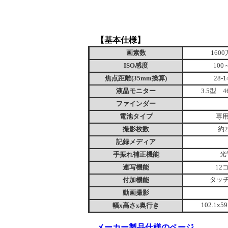
【基本仕様】
画素数
1600
ISO感度
100
焦点距離(35mm換算)
28-
液晶モニター
3.5型 
ファインダー
電池タイプ
専
撮影枚数
約2
記録メディア
手振れ補正機能
光
連写機能
12
付加機能
タッ
動画撮影
幅x高さx奥行き
102.1x59
メーカー製品仕様のページ