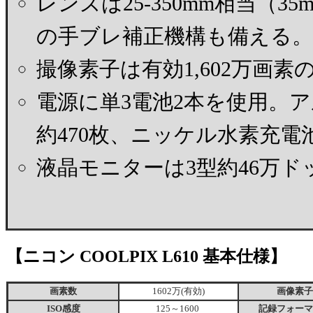
レンズは25-350mm相当（35
の手ブレ補正機構も備える。
撮像素子は有効1,602万画素の
電源に単3電池2本を使用。ア
約470枚、ニッケル水素充電池
液晶モニターは3型約46万ド
【ニコン COOLPIX L610 基本仕様】
画素数
1602万(有効)
画像素
ISO感度
125～1600
記録フォーマ