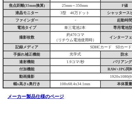
焦点距離(35mm換算)
25mm～350mm
F値
液晶モニター
3型 46万ドット
シャッタース
ファインダー
-
起動時
電池タイプ
単三電池2本
専用電池
約470コマ
撮影枚数
インターフ
（リチウム電池使用時）
記録メディア
SDHCカード SDカード
手振れ補正機能
光学式
防水
連射機能
1.9コマ/秒
バリアング
付加機能
RAW+JPG同
動画撮影
1920x1080
(6
幅x高さx奥行き
108x68.4x34.1mm
本体重
メーカー製品仕様のページ