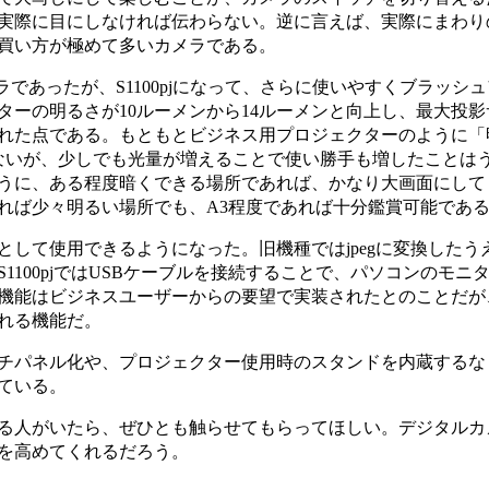
実際に目にしなければ伝わらない。逆に言えば、実際にまわり
買い方が極めて多いカメラである。
ラであったが、S1100pjになって、さらに使いやすくブラッシュ
ターの明るさが10ルーメンから14ルーメンと向上し、最大投影
大された点である。もともとビジネス用プロジェクターのように「
ないが、少しでも光量が増えることで使い勝手も増したことは
うに、ある程度暗くできる場所であれば、かなり大画面にして
れば少々明るい場所でも、A3程度であれば十分鑑賞可能であ
して使用できるようになった。旧機種ではjpegに変換したう
1100pjではUSBケーブルを接続することで、パソコンのモニ
機能はビジネスユーザーからの要望で実装されたとのことだが
れる機能だ。
チパネル化や、プロジェクター使用時のスタンドを内蔵するな
ている。
る人がいたら、ぜひとも触らせてもらってほしい。デジタルカ
を高めてくれるだろう。