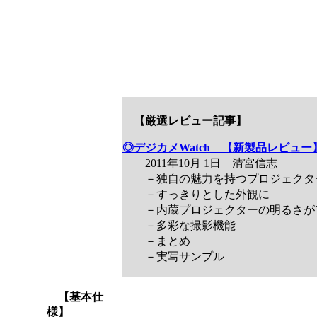
【厳選レビュー記事】
◎デジカメWatch 【新製品レビュー】ニコ
2011年10月 1日 清宮信志
－独自の魅力を持つプロジェクター
－すっきりとした外観に
－内蔵プロジェクターの明るさが
－多彩な撮影機能
－まとめ
－実写サンプル
【基本仕
様】