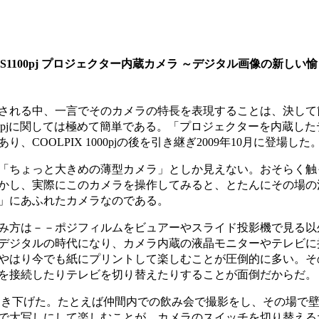
S1100pj プロジェクター内蔵カメラ ～デジタル画像の新しい
される中、一言でそのカメラの特長を表現することは、決して
1100pjに関しては極めて簡単である。「プロジェクターを内蔵した
COOLPIX 1000pjの後を引き継ぎ2009年10月に登場した
「ちょっと大きめの薄型カメラ」としか見えない。おそらく触
かし、実際にこのカメラを操作してみると、とたんにその場の
」にあふれたカメラなのである。
み方は－－ポジフィルムをビュアーやスライド投影機で見る以
デジタルの時代になり、カメラ内蔵の液晶モニターやテレビに
やはり今でも紙にプリントして楽しむことが圧倒的に多い。そ
を接続したりテレビを切り替えたりすることが面倒だからだ。
に引き下げた。たとえば仲間内での飲み会で撮影をし、その場で
で大写しにして楽しむことが、カメラのスイッチを切り替える