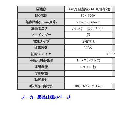
画素数
1448万画素(総)/1410万(有効)
ISO感度
80～3200
焦点距離(35mm換算)
28mm～140mm
液晶モニター
3インチ 46万ドット
ファインダー
無
電池タイプ
専用電池
撮影枚数
220枚
記録メディア
SDH
手振れ補正機能
レンズシフト式
連射機能
0.9コマ/秒
付加機能
動画撮影
幅x高さx奥行き
100.8x62.7x24.1 mm
メーカー製品仕様のページ