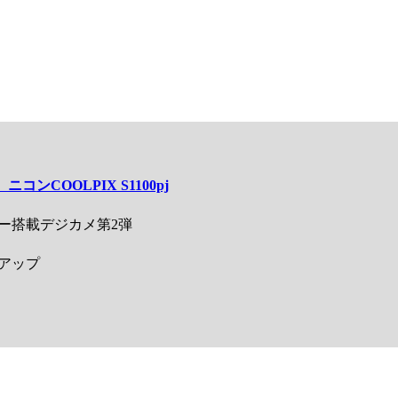
ンCOOLPIX S1100pj
搭載デジカメ第2弾
アップ