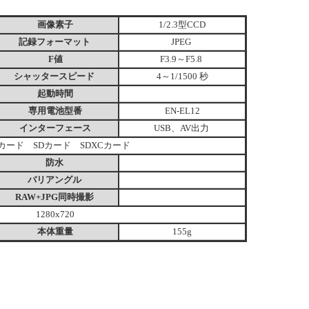
画像素子
1/2.3型CCD
記録フォーマット
JPEG
F値
F3.9～F5.8
シャッタースピード
4～1/1500 秒
起動時間
専用電池型番
EN-EL12
インターフェース
USB、AV出力
Cカード SDカード SDXCカード
防水
バリアングル
RAW+JPG同時撮影
1280x720
本体重量
155g