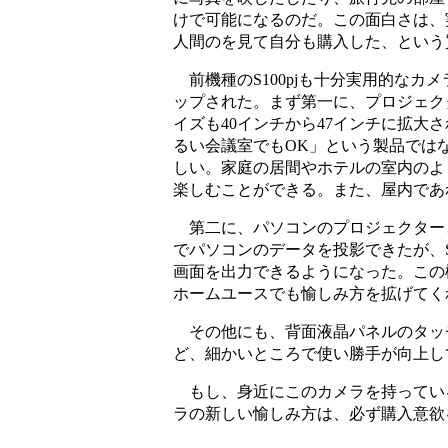
けで可能になるのだ。この面白さは、
人間のを見て自分も購入した、という
前機種のS100pjも十分実用的なカメ
ップされた。まず第一に、プロジェク
イズも40インチから47インチに拡
るい会議室でもOK」という製品では
しい。家庭の居間やホテルの室内のよ
楽しむことができる。また、屋内であ
第二に、パソコンのプロジェクターと
でパソコンのデータを投影できたが、S
画面を出力できるようになった。この
ホームユースでも愉しみ方を拡げてく
その他にも、背面液晶パネルのタッ
ど、細かいところで使い勝手が向上し
もし、身近にこのカメラを持ってい
ラの新しい愉しみ方は、必ず購入意欲