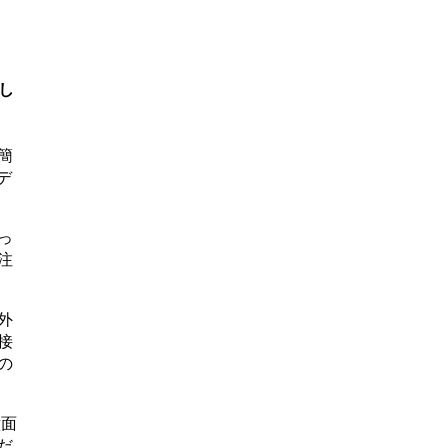
愉し
簡
デ
。
っ
注
外
接
の
壁面
だ