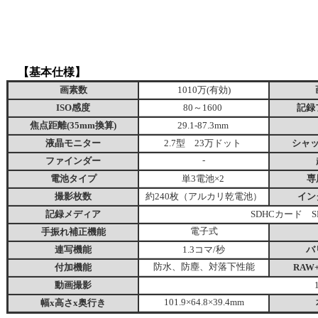
【基本仕様】
画素数
1010万(有効)
ISO感度
80～1600
記録
焦点距離(35mm換算)
29.1-87.3mm
液晶モニター
2.7型 23万ドット
シャ
ファインダー
-
電池タイプ
単3電池×2
専
撮影枚数
約240枚（アルカリ乾電池）
イン
記録メディア
SDHCカード 
手振れ補正機能
電子式
連写機能
1.3コマ/秒
バ
付加機能
防水、防塵、対落下性能
RAW
動画撮影
幅x高さx奥行き
101.9×64.8×39.4mm