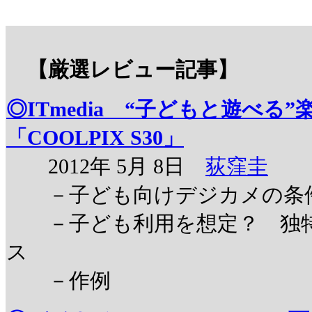
【厳選レビュー記事】
◎ITmedia “子どもと遊べ
「COOLPIX S30」
2012年 5月 8日
荻窪圭
－子ども向けデジカメの条件
－子ども利用を想定？ 独特
ス
－作例