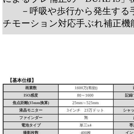
－呼吸や歩行から発生する手
チモーション対応手ぶれ補正機
【基本仕様】
画素数
1600万(有効)
ISO感度
80～1600
記録
焦点距離(35mm換算)
25mm～525mm
液晶モニター
3インチ 23万ドット
シャ
ファインダー
無
電池タイプ
単三x4
専
撮影枚数
400枚
イン