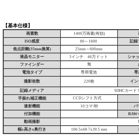
【基本仕様】
画素数
1400万画素(有効)
ISO感度
80～1600
記録
焦点距離(35mm換算)
25mm～600mm
液晶モニター
3インチ 46万ドット
シャ
ファインダー
無
電池タイプ
専用電池
専
撮影枚数
イン
220枚
記録メディア
SDHCカード 
手振れ補正機能
CCDシフト方式
連射機能
10コマ/秒
バ
付加機能
RAW
動画撮影
幅x高さx奥行き
106.5x68.7x39.5 mm