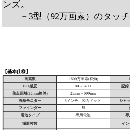
ンズ。
－3型（92万画素）のタッチ
【基本仕様】
画素数
1600万画素(有効)
ISO感度
80～6400
記録
焦点距離(35mm換算)
25mm～600mm
液晶モニター
3インチ 92万ドット
シャ
ファインダー
無
電池タイプ
専用電池
専
撮影枚数
イン