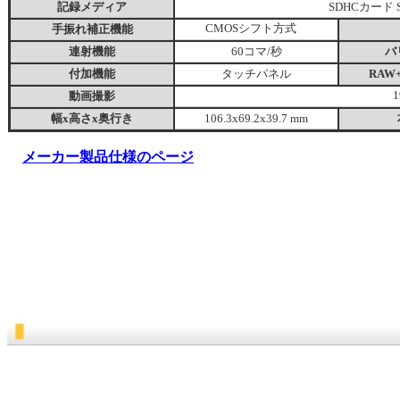
記録メディア
SDHCカード 
手振れ補正機能
CMOSシフト方式
連射機能
60コマ/秒
バ
付加機能
タッチパネル
RAW
動画撮影
1
幅x高さx奥行き
106.3x69.2x39.7 mm
メーカー製品仕様のページ