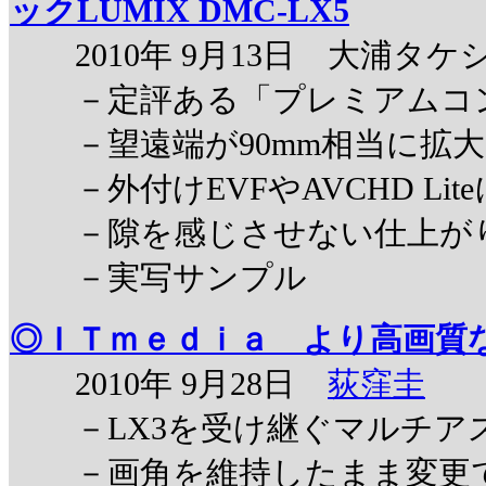
ックLUMIX DMC-LX5
2010年 9月13日 大浦タケ
－定評ある「プレミアムコン
－望遠端が90mm相当に拡大
－外付けEVFやAVCHD Lit
－隙を感じさせない仕上が
－実写サンプル
◎ＩＴｍｅｄｉａ より高画質
2010年 9月28日
荻窪圭
－LX3を受け継ぐマルチア
－画角を維持したまま変更で