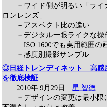
－ワイド側が明るい「ライカ 
ロンレンズ」
－アスペクト比の違い
－デジタル一眼ライクな操
－ISO 1600でも実用範囲の
－感度別撮影サンプル
◎日経トレンディネット 高感
を徹底検証
2010年 9月29日
星 智徳
－デザインの変更は最小限に