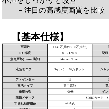
不満をしっかりと改善
－注目の高感度画質を比較
【基本仕様】
画素数
1130万(総)/1010万(有効)
ISO感度
80～12800
記録
焦点距離(35mm換算)
24mm～90mm
液晶モニター
3インチ 46万ドット
シャ
ファインダー
無
電池タイプ
専用電池
専
撮影枚数
400枚
イン
記録メディア
SDHCカード 
手振れ補正機能
光学式