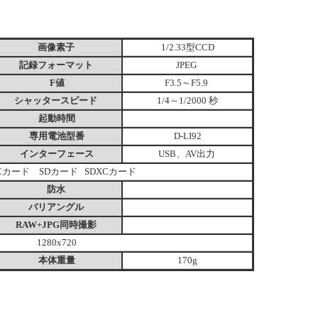
画像素子
1/2.33型CCD
記録フォーマット
JPEG
F値
F3.5～F5.9
シャッタースピード
1/4～1/2000 秒
起動時間
専用電池型番
D-LI92
インターフェース
USB、AV出力
HCカード SDカード
SDXCカード
防水
バリアングル
RAW+JPG同時撮影
1280x720
本体重量
170g