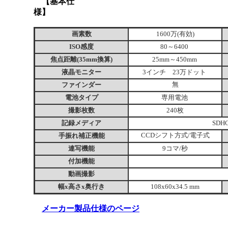
【基本仕
様】
画素数
1600万(有効)
ISO感度
80～6400
焦点距離(35mm換算)
25mm～450mm
液晶モニター
3インチ 23万ドット
ファインダー
無
電池タイプ
専用電池
撮影枚数
240枚
記録メディア
SD
手振れ補正機能
CCDシフト方式/電子式
連写機能
9コマ/秒
付加機能
動画撮影
幅x高さx奥行き
108x60x34.5 mm
メーカー製品仕様のページ