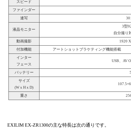
スピード
ファインダー
連写
3
3型
液晶モニター
自分撮り
動画撮影
1920 X
付加機能
アートショットブラケティング機能搭載
インター
USB、AV 
フェース
バッテリー
サイズ
107.5×
(W x H x D)
重さ
25
EXILIM EX-ZR1300の主な特長は次の通りです。