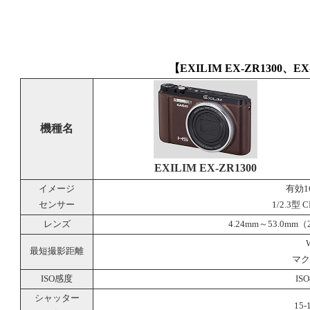
【EXILIM EX-ZR1300、E
機種名
EXILIM EX-ZR1300
イメージ
有効1
センサー
1/2.3型
レンズ
4.24mm～53.0mm（2
最短撮影距離
マク
ISO感度
ISO
シャッター
15-