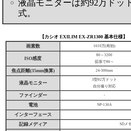
液晶モニターは約92万ドッ
式。
【カシオ EXILIM EX-ZR1300 基本仕様】
画素数
1610万(有効)
80～3200
ISO感度
拡張で80～
焦点距離(35mm換算)
24-300mm
3型92万ドット
液晶モニター
自分撮り対応
ファインダー
-
電池
NP-130A
インターフェース
記録メディア
SDメ