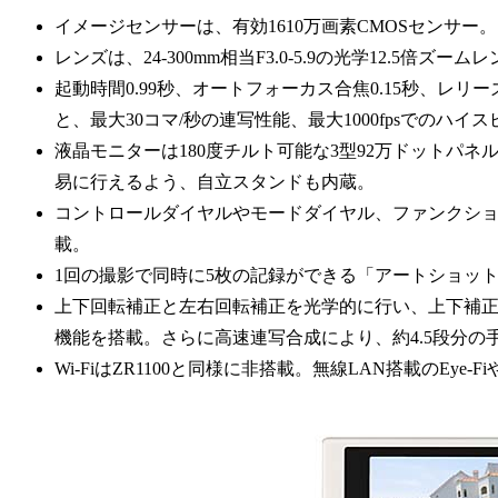
イメージセンサーは、有効1610万画素CMOSセンサー。
レンズは、24-300mm相当F3.0-5.9の光学12.5倍ズー
起動時間0.99秒、オートフォーカス合焦0.15秒、レリーズ
と、最大30コマ/秒の連写性能、最大1000fpsでのハ
液晶モニターは180度チルト可能な3型92万ドットパネル
易に行えるよう、自立スタンドも内蔵。
コントロールダイヤルやモードダイヤル、ファンクシ
載。
1回の撮影で同時に5枚の記録ができる「アートショッ
上下回転補正と左右回転補正を光学的に行い、上下補正
機能を搭載。さらに高速連写合成により、約4.5段分の
Wi-FiはZR1100と同様に非搭載。無線LAN搭載のEye-Fi