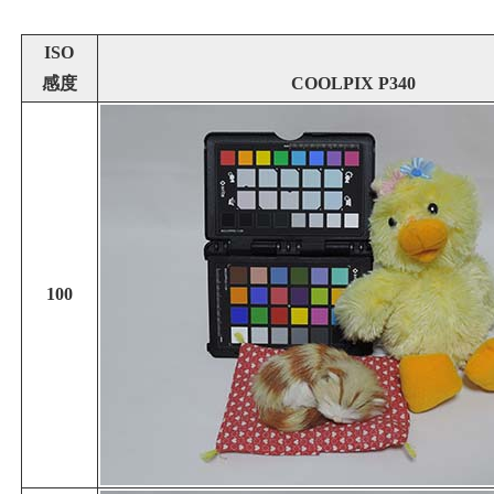
ISO
感度
COOLPIX P340
100