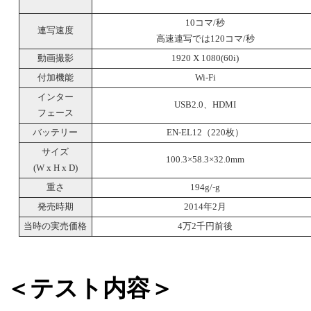
10コマ/秒
連写速度
高速連写では120コマ/秒
動画撮影
1920 X 1080(60i)
付加機能
Wi-Fi
インター
USB2.0、HDMI
フェース
バッテリー
EN-EL12（220枚）
サイズ
100.3×58.3×32.0mm
(W x H x D)
重さ
194g/-g
発売時期
2014年2月
当時の実売価格
4万2千円前後
＜テスト内容＞