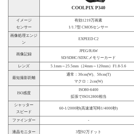
COOLPIX P340
イメージ
有効1219万画素
センサー
1/1.7型 CMOSセンサー
画像処理エンジ
EXPEED C2
ン
JPEG/RAW
画像記録
SD/SDHC/SDXCメモリーカード
レンズ
5.1mm～25.5mm（24mm～120mm）F1.8-5.6
通常：30cm(W)、50cm(T)
最短撮影距離
マクロ：2cm(W)
ISO80-6400
ISO感度
拡張でISO12800相当
シャッター
60-1/2000秒(高速連写時1/4000秒)
スピード
ファインダー
-
液晶モニター
3型92万ドット