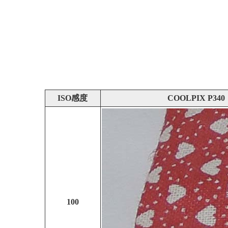
ISO感度
COOLPIX P340
100