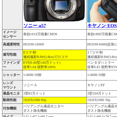
ソニー α57
キヤノン EOS K
イメージ
有効1610万画素CMOS
有効1800万画素CM
センサー
高感度特性
ISO100-16000
ISO100-6400(拡張12
8コマ/秒
3.7コマ/秒
連写性能
連続撮影RAW(14bit)で21コマ
連続撮影RAW(14bi
ファインダ
EVF(0.46型144万ドット)
ペンタダハミラー
ー
倍率1.04 視野率100%
倍率0.85 視野率95
シャッター
1/4000-30秒
1/4000-30秒
レンズ
ソニー A
キヤノンEF
マウント
液晶モニタ
3型92万ドット
3型104万ドット
動画性能
1920X1080 60p
1920X1080 30p
バリアングル液晶モニター
バリアングル液晶
付加機能
ダスト除去機能
ダスト除去機能
サイズ
132.1×97.5×80.7 mm
133.1x99.5x79.7 m