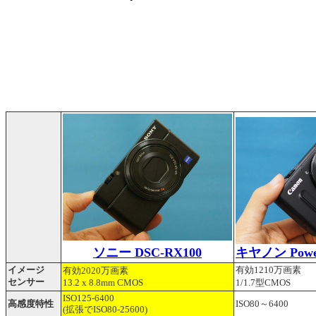
ソニー DSC-RX100
キヤノン Power
イメージ
有効1210万画素
有効2020万画素
センサー
13.2 x 8.8mm
1/1.7型CMOS
CMOS
ISO125-6400
高感度特性
ISO80～6400
(拡張でISO80-25600)