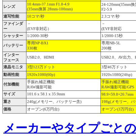
10.4mm-37.1mm F1.8-4.9
24-120mm(35mm換
レンズ
(35mm換算 28mm-100mm)
F2-5.9
連写性能
10コマ/秒
2.3コマ/秒
ファインダ
－
－
ー
(EVF非対応）
(EVF非対応
シャッター
1/2000-30秒
1/2000-15秒
NP-BX1
専用
専用NB-5L
バッテリー
330枚
200枚
インター
USB2.0、HDMI
USB2.0、AV出力、
フェース
液晶モニタ
3型123万ドット
3型46万ドット
動画性能
1920x1080(60p)
1920x1080(24fsp)
手振れ補正機能
手振れ補正機能
付加機能
RAW撮影可能
RAW撮影可能/GPS
サイズ
101.6 x 58.1 x 35.9mm
98.9×59.8×26.7mm
重さ
240g(メモリー、バッテリー含)
198g(メモリー、
価格
オープン(6万円台)
オープン(3万円台)
メーカーやタイプごと