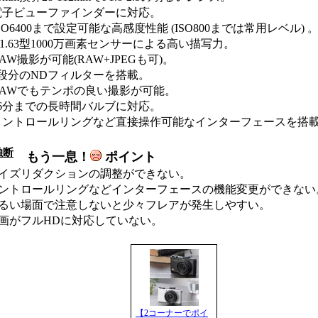
電子ビューファインダーに対応。
SO6400まで設定可能な高感度性能 (ISO800までは常用レベル) 
/1.63型1000万画素センサーによる高い描写力。
AW撮影が可能(RAW+JPEGも可)。
3段分のNDフィルターを搭載。
RAWでもテンポの良い撮影が可能。
16分までの長時間バルブに対応。
コントロールリングなど直接操作可能なインターフェースを搭
独断
もう一息！
ポイント
ノイズリダクションの調整ができない。
コントロールリングなどインターフェースの機能変更ができない
明るい場面で注意しないと少々フレアが発生しやすい。
動画がフルHDに対応していない。
【2コーナーでポイ