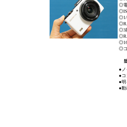
◎
◎I
◎1
◎R
◎
◎
◎
◎
●
●
●
●