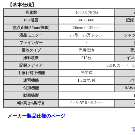
【基本仕様】
画素数
1600万(有効)
ISO感度
80～1600
記録
焦点距離(35mm換算)
26mm～156mm
液晶モニター
2.7型 23万ドット
シャ
ファインダー
-
電池タイプ
専用電池
専
撮影枚数
210枚
イン
記録メディア
SDHCカード 
手振れ補正機能
光学式
連写機能
1.3コマ/秒
バ
付加機能
RAW
動画撮影
幅x高さx奥行き
94.8×57.8×19.5mm
メーカー製品仕様のページ