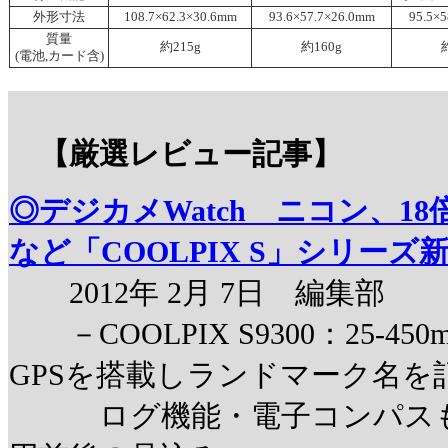
外形寸法
108.7×62.3×30.6mm
93.6×57.7×26.0mm
95.5×
質量
約215g
約160g
(電池,カード含)
【厳選レビュー記事】
◎デジカメWatch ニコン、18
など「COOLPIX S」シリーズ
2012年 2月 7日 編集部
－COOLPIX S9300：25-4
GPSを搭載しランドマーク名を
ログ機能・電子コンパスも