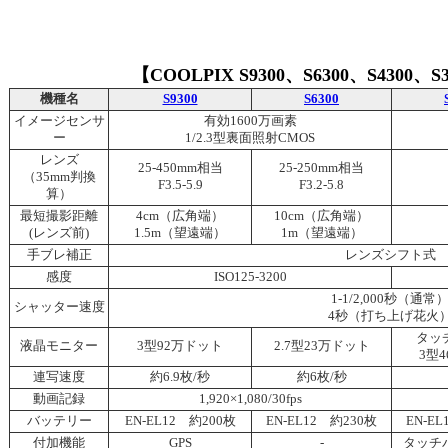
【COOLPIX S9300、S6300、S4300、
機種名
S9300
S6300
イメージセンサ
有効1600万画素
ー
1/2.3型裏面照射CMOS
レンズ
25-450mm相当
25-250mm相当
（35mm判換
F3.5-5.9
F3.2-5.8
算）
最短撮影距離
4cm（広角端）
10cm（広角端）
(レンズ前)
1.5m（望遠端）
1m（望遠端）
手ブレ補正
レンズシフト式
感度
ISO125-3200
1-1/2,000秒（通常
シャッター速度
4秒（打ち上げ花火
タッ
液晶モニター
3型92万ドット
2.7型23万ドット
3型
連写速度
約6.9枚/秒
約6枚/秒
動画記録
1,920×1,080/30fps
バッテリー
EN-EL12 約200枚
EN-EL12 約230枚
EN-E
付加機能
GPS
-
タッチ