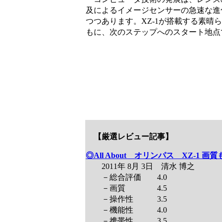
及によるイメージセンサーの急速な進
つつあります。XZ-1が搭載する素
もに、次のステップへのスタート地点
【厳選レビュー記事】
◎All About オリンパス XZ-
2011年 8月 3日 清水 博之
－総合評価 4.0
－画質 4.5
－操作性 3.5
－機能性 4.0
－携帯性 3.5