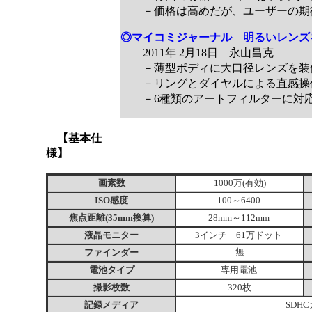
－価格は高めだが、ユーザーの期待
◎マイコミジャーナル 明るいレンズ
2011年 2月18日 永山昌克
－薄型ボディに大口径レンズを装
－リングとダイヤルによる直感操
－6種類のアートフィルターに対
【基本仕
様】
画素数
1000万(有効)
ISO感度
100～6400
焦点距離(35mm換算)
28mm～112mm
液晶モニター
3インチ 61万ドット
ファインダー
無
電池タイプ
専用電池
撮影枚数
320枚
記録メディア
SDH