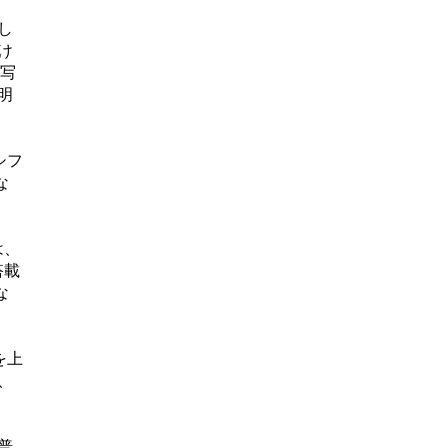
し
け
い写
明
シフ
な
は、
搭載
な
を上
、
普