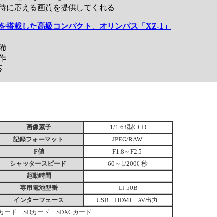
に応える画質を提供してくれる
を搭載した高級コンパクト、オリンパス「XZ-1」
備
作
応
画像素子
1/1.63型CCD
記録フォーマット
JPEG/RAW
F値
F1.8～F2.5
シャッタースピード
60～1/2000 秒
起動時間
専用電池型番
LI-50B
インターフェース
USB、HDMI、AV出力
Cカード SDカード SDXCカード