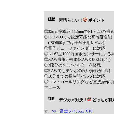
独断
素晴らしい！
ポイント
◎35mm換算28-112mmでF1.8-2.5の
◎ISO6400まで設定可能な高感度性能
(ISO800までは十分実用レベル)
◎電子ビューファインダーに対応
◎1/1.63型1000万画素センサーによ
◎RAW撮影が可能(RAW&JPEGも可)
◎3段分のNDフィルターを搭載
◎RAWでもテンポの良い撮影が可能
◎16分までの長時間バルブに対応
◎コントロールリングなど直接操作可
フェース
独断
デジカメ対決！
どっちが
☆
vs 富士フイルム X10