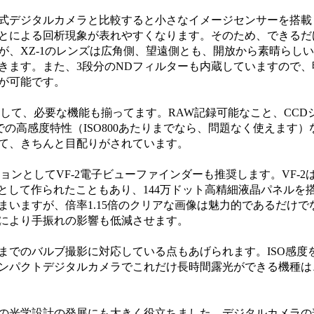
式デジタルカメラと比較すると小さなイメージセンサーを搭載
とによる回析現象が表れやすくなります。そのため、できるだ
が、XZ-1のレンズは広角側、望遠側とも、開放から素晴らし
きます。また、3段分のNDフィルターも内蔵していますので、
が可能です。
して、必要な機能も揃ってます。RAW記録可能なこと、CCD
までの高感度特性（ISO800あたりまでなら、問題なく使えます）
て、きちんと目配りがされています。
ョンとしてVF-2電子ビューファインダーも推奨します。VF-2
として作られたこともあり、144万ドット高精細液晶パネルを
いますが、倍率1.15倍のクリアな画像は魅力的であるだけで
により手振れの影響も低減させます。
までのバルブ撮影に対応している点もあげられます。ISO感度
ンパクトデジタルカメラでこれだけ長時間露光ができる機種は
の光学設計の発展にも大きく役立ちました。デジタルカメラの