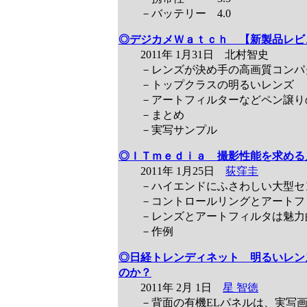
－バッテリー 4.0
◎デジカメＷａｔｃｈ 【新製品レビュ
2011年 1月31日 北村智史
－レンズが決め手の高画質コンパ
－トップクラスの明るいレンズ
－アートフィルターなどペン譲り
－まとめ
－実写サンプル
◎ＩＴｍｅｄｉａ 撮影性能を求める
2011年 1月25日
荻窪圭
－ハイエンドにふさわしい大型セ
－コントロールリングとアートフ
－レンズとアートフィルタは魅力
－作例
◎日経トレンディネット 明るいレン
のか？
2011年 2月 1日
星 智徳
－背面の有機ELパネルは、実写画