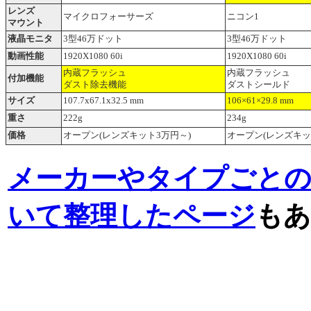
レンズ
マイクロフォーサーズ
ニコン1
マウント
液晶モニタ
3型46万ドット
3型46万ドット
動画性能
1920X1080 60i
1920X1080 60i
内蔵フラッシュ
内蔵フラッシュ
付加機能
ダスト除去機能
ダストシールド
サイズ
107.7x67.1x32.5 mm
106×61×29.8 mm
重さ
222g
234g
価格
オープン(レンズキット3万円～)
オープン(レンズキッ
メーカーやタイプごと
いて整理したページ
もあ