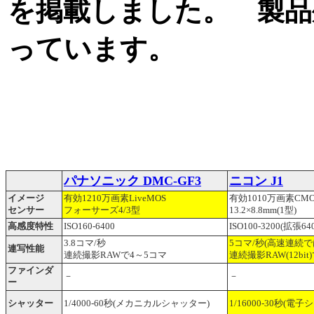
を掲載しました。 製品
っています。
パナソニック DMC-GF3
ニコン J1
イメージ
有効1210万画素LiveMOS
有効1010万画素CMO
センサー
フォーサーズ4/3型
13.2×8.8mm(1型)
高感度特性
ISO160-6400
ISO100-3200(拡張640
3.8コマ/秒
5コマ/秒(高速連続で
連写性能
連続撮影RAWで4～5コマ
連続撮影RAW(12bit
ファインダ
－
－
ー
シャッター
1/4000-60秒(メカニカルシャッター)
1/16000-30秒(電