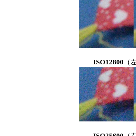
ISO12800
（
ISO25600
（