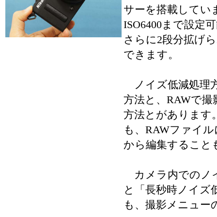
サーを搭載していま
ISO6400まで
さらに2段分拡げられ
できます。
ノイズ低減処理方
方法と、RAWで
方法とがあります
も、RAWファイ
から編集すること
カメラ内でのノイ
と「長秒時ノイズ
も、撮影メニュー