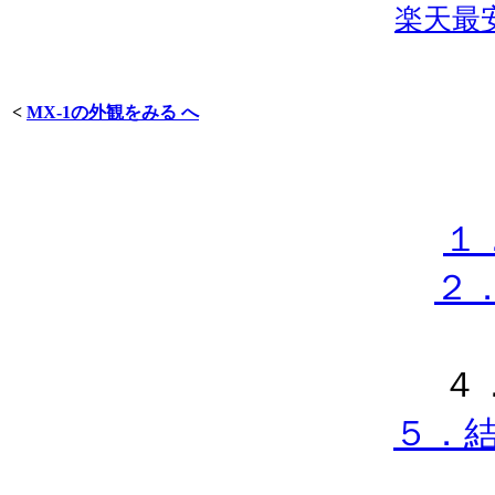
楽天最安
<
MX-1の外観をみる へ
１
２．
４
５．結