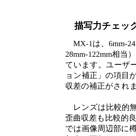
描写力チェック
MX-1は、6mm-24
28mm-122mm
ています。ユーザ
ョン補正」の項目
収差の補正がされ
レンズは比較的無
歪曲収差も比較的
では画像周辺部に樽