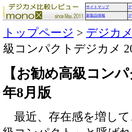
サイトマップ
デ
新製品情報
デ
トップページ
>
デジカ
級コンパクトデジカメ 20
【お勧め高級コンパク
年8月版
最近、存在感を増して