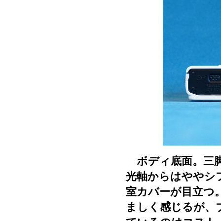
ボディ底面。三脚
光軸からはややシ
室カバーが目立つ
ましく感じるが、