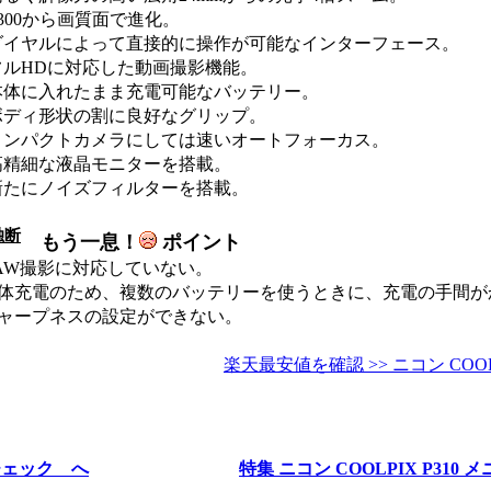
300から画質面で進化。
ダイヤルによって直接的に操作が可能なインターフェース。
フルHDに対応した動画撮影機能。
本体に入れたまま充電可能なバッテリー。
ボディ形状の割に良好なグリップ。
コンパクトカメラにしては速いオートフォーカス。
高精細な液晶モニターを搭載。
新たにノイズフィルターを搭載。
独断
もう一息！
ポイント
RAW撮影に対応していない。
本体充電のため、複数のバッテリーを使うときに、充電の手間が
シャープネスの設定ができない。
楽天最安値を確認 >> ニコン COOLP
をチェック へ
特集 ニコン COOLPIX P310 