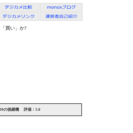
0は「買い」か?
300の後継機
評価：
5.0