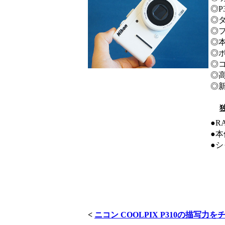
◎P
◎
◎
◎
◎
◎
◎
◎
●
●
●
<
ニコン COOLPIX P310の描写力