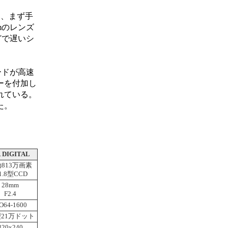
いは、まず手
mのレンズ
どで遅いシ
ードが高速
ーを付加し
れている。
た。
 DIGITAL
813万画素
/1.8型CCD
28mm
F2.4
SO64-1600
5型21万ドット
320x240