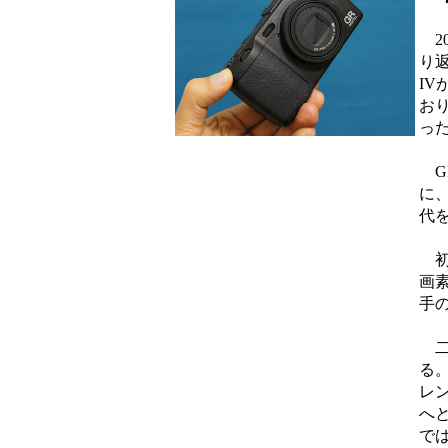
20
り返
IV
おり
った
G
に
代
初代
画
手
二代
る。
レン
へと
で