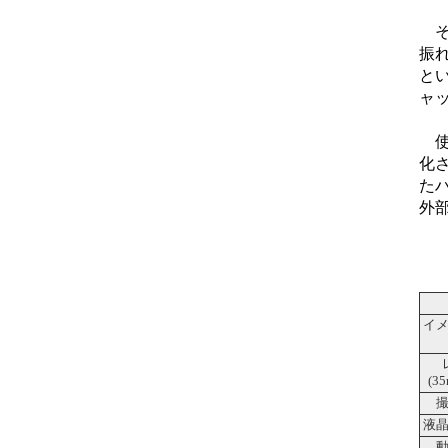
そし
振
と
ャ
使
化
た
外
イ
(3
液