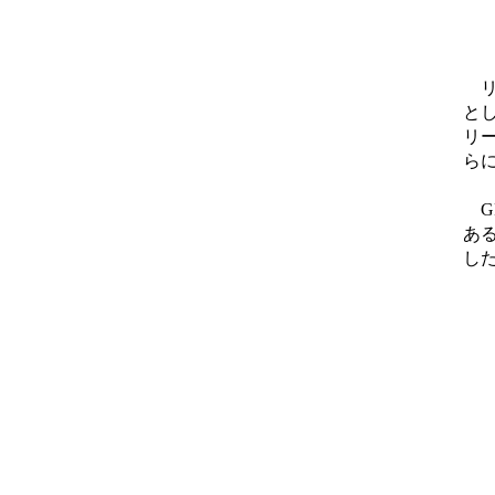
「
リ
とし
リ
ら
GR
あ
し