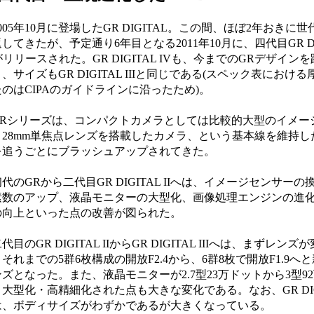
05年10月に登場したGR DIGITAL。この間、ほぼ2年おきに
してきたが、予定通り6年目となる2011年10月に、四代目GR DI
がリリースされた。GR DIGITAL IVも、今までのGRデザイン
、サイズもGR DIGITAL IIIと同じである(スペック表におけ
のはCIPAのガイドラインに沿ったため)。
Rシリーズは、コンパクトカメラとしては比較的大型のイメー
、28mm単焦点レンズを搭載したカメラ、という基本線を維持し
を追うごとにブラッシュアップされてきた。
のGRから二代目GR DIGITAL IIへは、イメージセンサーの
素数のアップ、液晶モニターの大型化、画像処理エンジンの進
の向上といった点の改善が図られた。
目のGR DIGITAL IIからGR DIGITAL IIIへは、まずレン
それまでの5群6枚構成の開放F2.4から、6群8枚で開放F1.9へ
ズとなった。また、液晶モニターが2.7型23万ドットから3型9
大型化・高精細化された点も大きな変化である。なお、GR DIGITA
は、ボディサイズがわずかであるが大きくなっている。