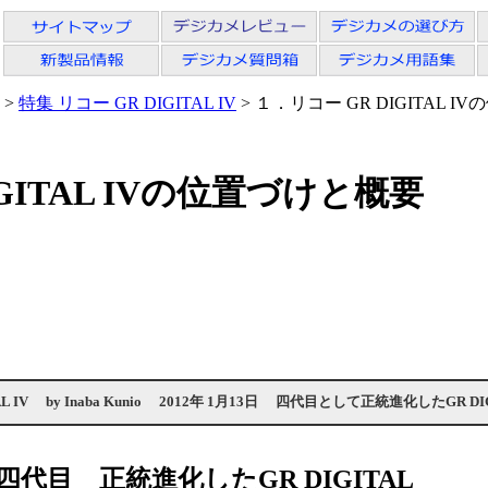
>
特集 リコー GR DIGITAL IV
> １．リコー GR DIGITAL 
GITAL IVの位置づけと概要
L IV
by
Inaba Kunio
2012年 1月13日
四代目として正統進化したGR DIG
代目 正統進化したGR DIGITAL