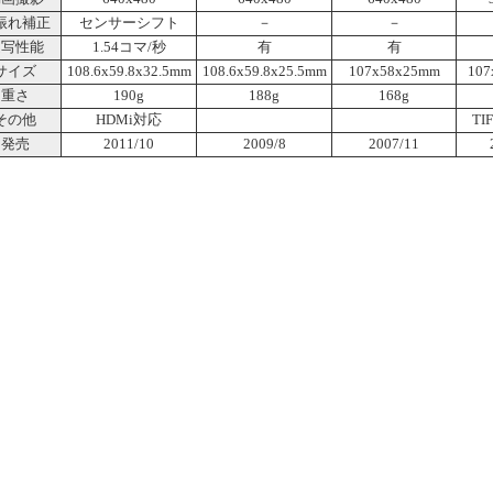
振れ補正
センサーシフト
－
－
連写性能
1.54コマ/秒
有
有
サイズ
108.6x59.8x32.5mm
108.6x59.8x25.5mm
107x58x25mm
107
重さ
190g
188g
168g
その他
HDMi対応
T
発売
2011/10
2009/8
2007/11