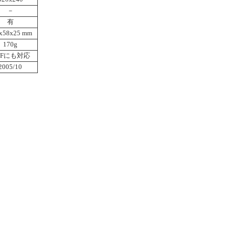
－
有
x58x25 mm
170g
IFFにも対応
2005/10