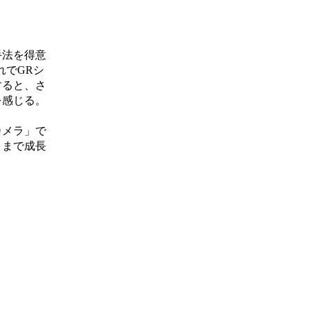
手法を得意
れでGRシ
すると、さ
を感じる。
カメラ」で
こまで成長