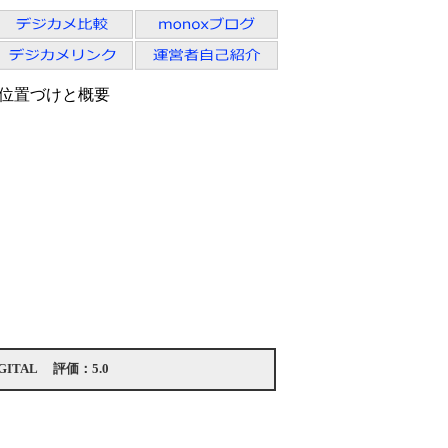
IVの位置づけと概要
ITAL
評価：
5.0