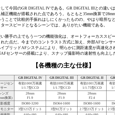
て今回のGR DIGITAL IVである。GR DIGITAL IIIとの違
れ補正機能が搭載された点であろう。もともと35mm換算で28m
いうことで比較的手振れはしにくかったものの、やはり暗所な
ッタースピードとなるシーンでは、ありがたい機能である。
い勝手の上でもう一つの機能強化は、オートフォーカススピ
された点だ。今までのコントラスト方式に加え、外部AFセンサ
ハイブリッドAFシステムにより、明らかに測距速度が高速化さ
部AFセンサーの搭載により、スナップ撮影時の速射性も向上し
【各機種の主な仕様】
GR DIGITAL IV
GR DIGITAL III
GR DIGITAL II
GR
メージセン
有効1000万画素
有効1000万画素
有効1001万画素
有効
サー
1/1.7型CCD
1/1.7型CCD
1/1.75型CCD
1
レンズ
28mm
28mm
28mm
5mm換算)
F1.9
F1.9
F2.4
撮影感度
ISO80-3200
ISO64-1600
ISO80-1600
I
晶モニター
3型123万ドット
3型92万ドット
2.7型23万ドット
2.
動画撮影
640x480
640x480
640x480