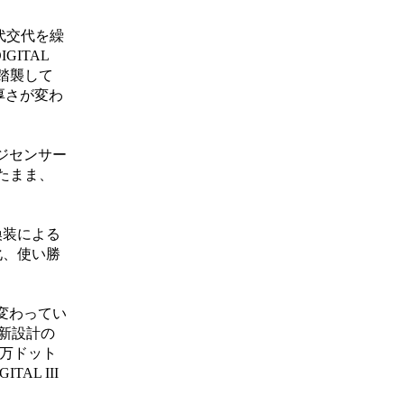
世代交代を繰
GITAL
を踏襲して
る厚さが変わ
ジセンサー
たまま、
換装による
化、使い勝
ズが変わってい
と新設計の
2万ドット
L III