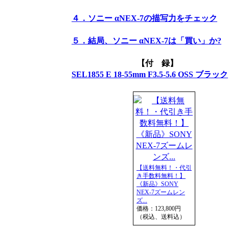
４．ソニー αNEX-7の描写力をチェック
５．結局、ソニー αNEX-7は「買い」か?
【付 録】
SEL1855 E 18-55mm F3.5-5.6 OSS ブラック
【送料無料！・代引
き手数料無料！】
《新品》SONY
NEX-7ズームレン
ズ...
価格：123,800円
（税込、送料込）