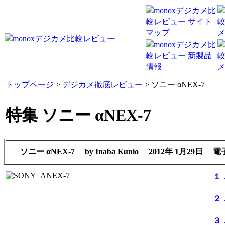
トップページ
>
デジカメ徹底レビュー
> ソニー αNEX-7
特集 ソニー αNEX-7
ソニー αNEX-7
by
Inaba Kunio
2012年 1月29日
電
１
２
３