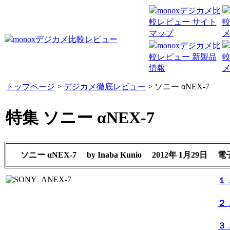
トップページ
>
デジカメ徹底レビュー
> ソニー αNEX-7
特集 ソニー αNEX-7
ソニー αNEX-7
by
Inaba Kunio
2012年 1月29日
電
１
２
３