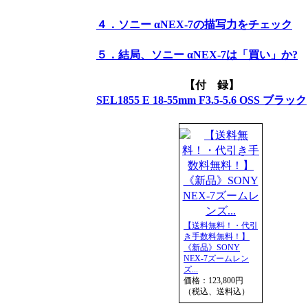
４．ソニー αNEX-7の描写力をチェック
５．結局、ソニー αNEX-7は「買い」か?
【付 録】
SEL1855 E 18-55mm F3.5-5.6 OSS ブラック
【送料無料！・代引
き手数料無料！】
《新品》SONY
NEX-7ズームレン
ズ...
価格：123,800円
（税込、送料込）