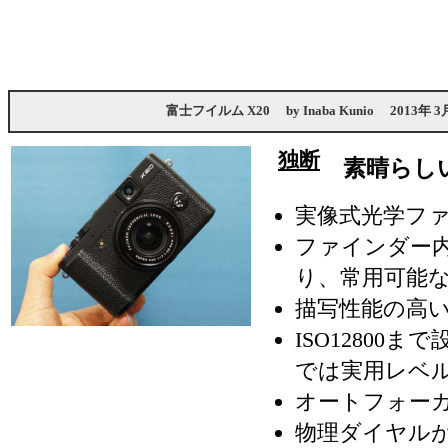
富士フイルム X20
by
Inaba Kunio
2013年 3
独断
素晴らし
実像式光学フ
ファインダー
り、常用可能
描写性能の高
ISO12800ま
では実用レベル
オートフォー
物理ダイヤル