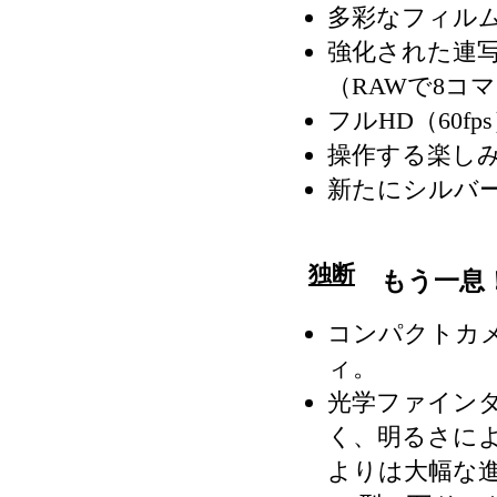
多彩なフィル
強化された連写
（RAWで8コマ
フルHD（60f
操作する楽し
新たにシルバ
独断
もう一息
コンパクトカ
ィ。
光学ファイン
く、明るさによ
よりは大幅な