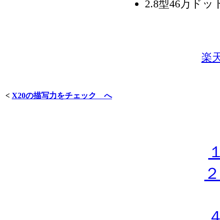
2.8型46万
楽天
<
X20の描写力をチェック へ
２