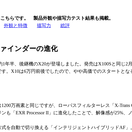
はこちらです。 製品外観や描写力テスト結果も掲載。
外観と特徴
描写力
総評
ファインダーの進化
約1年半、後継機のX20が登場しました。発売はX100Sと同じ2月
です。X10は6万円前後でしたので、やや高価でのスタートとな
00万画素と同じですが、ローパスフィルターレス「X-Trans CM
「EXR Processor II」に進化したことで、解像感が25%、
方式を自動で切り換える「インテリジェントハイブリッドAF」