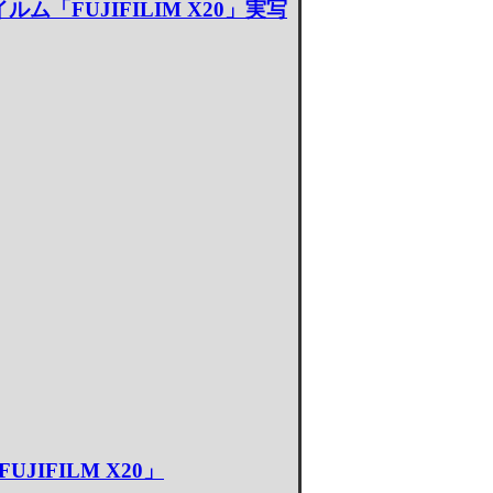
FUJIFILIM X20」実写
IFILM X20」