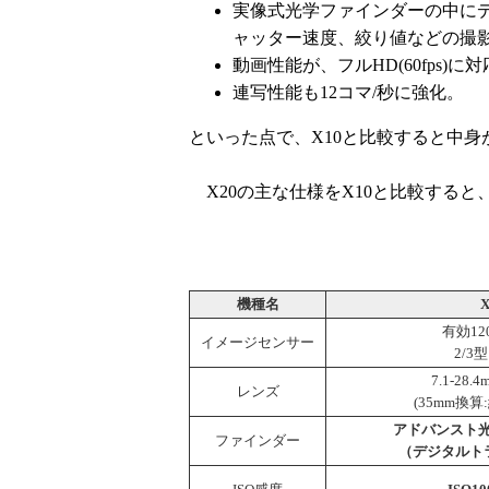
実像式光学ファインダーの中に
ャッター速度、絞り値などの撮
動画性能が、フルHD(60fps)に
連写性能も12コマ/秒に強化。
といった点で、X10と比較すると中
X20の主な仕様をX10と比較すると
機種名
X
有効12
イメージセンサー
2/3
7.1-28.4
レンズ
(35mm換算:
アドバンスト
ファインダー
（デジタルト