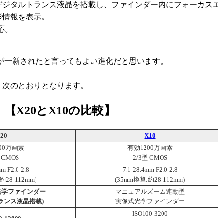
デジタルトランス液晶を搭載し、ファインダー内にフォーカス
影情報を表示。
対応。
身が一新されたと言ってもよい進化だと思います。
、次のとおりとなります。
【X20とX10の比較】
20
X10
00万画素
有効1200万画素
型
2/3型
CMOS
CMOS
mm F2.0-2.8
7.1-28.4mm F2.0-2.8
約28-112mm)
(35mm換算:約28-112mm)
光学ファインダー
マニュアルズーム連動型
ランス液晶搭載)
実像式光学ファインダー
ISO100-3200