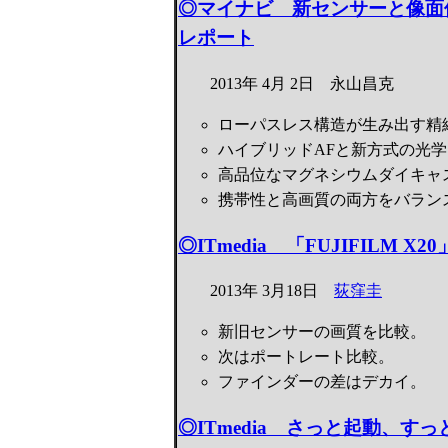
◎マイナビ 新センサーと像面位相
レポート
2013年 4月 2日 永山昌克
ローパスレス構造が生み出す精
ハイブリッドAFと新方式の光
高品位なマグネシウムダイキャ
携帯性と高画質の両方をバラン
◎ITmedia 「FUJIFILM 
2013年 3月18日
荻窪圭
新旧センサーの画質を比較。
次はポートレート比較。
ファインダーの差はデカイ。
◎ITmedia さっと起動、す