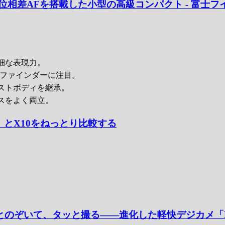
差AFを搭載した小型の高級コンパクト - 富士フイルム「
細な表現力。
学ファインダーに注目。
ストボディを継承。
スをよく両立。
X20」とX10をねっとり比較する
っとのぞいて、タッと撮る――進化した軽快デジカメ「FUJ