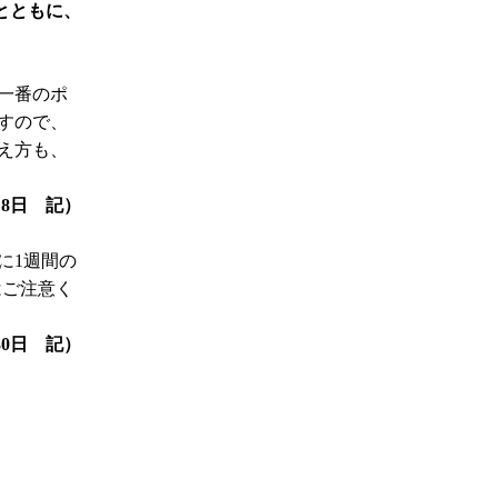
とともに、
一番のポ
すので、
え方も、
月 8日 記）
に1週間の
はご注意く
月30日 記）