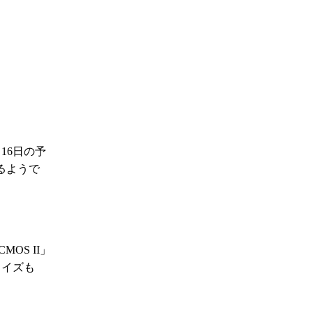
16日の予
るようで
OS II」
ノイズも
。