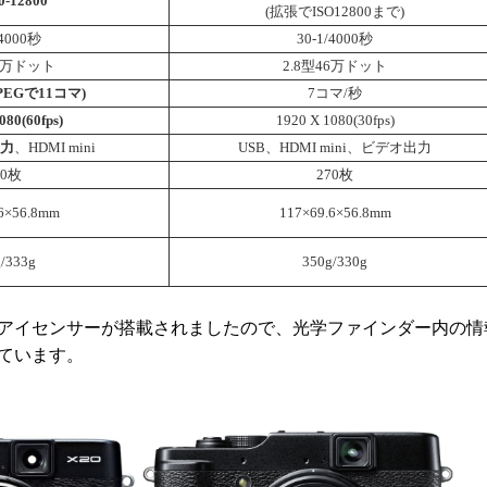
0-12800
(拡張でISO12800まで)
/4000秒
30-1/4000秒
46万ドット
2.8型46万ドット
PEGで11コマ)
7コマ/秒
080(60fps)
1920 X 1080(30fps)
力
、HDMI mini
USB、HDMI mini、ビデオ出力
70枚
270枚
6×56.8
mm
117×69.6×56.8
mm
/333g
350g/330g
アイセンサーが搭載されましたので、光学ファインダー内の情
ています。