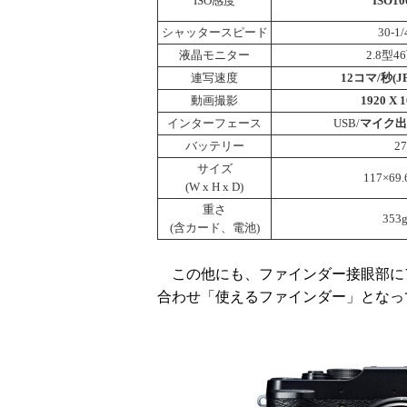
ISO感度
ISO10
シャッタースピード
30-1
液晶モニター
2.8型
連写速度
12コマ/秒(J
動画撮影
1920 X 1
インターフェース
USB/
マイク出
バッテリー
2
サイズ
117×69.
(W x H x D)
重さ
353g
(含カード、電池)
この他にも、ファインダー接眼部に
合わせ「使えるファインダー」となっ