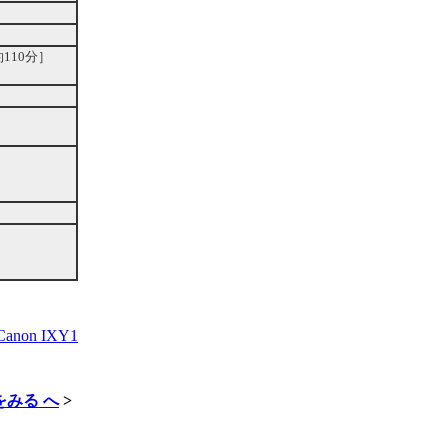
110分］
on IXY1
をみる へ
>