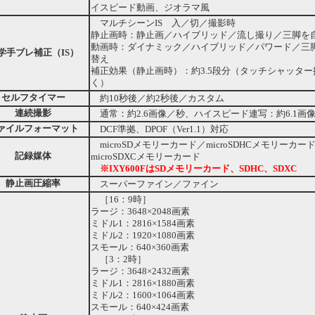
イスピード動画、ジオラマ風
マルチシーンIS 入／切／撮影時
静止画時：静止画／ハイブリッド／流し撮り／三脚を
動画時：ダイナミック／ハイブリッド／パワード／三
学手ブレ補正（IS）
替え
補正効果（静止画時）：約3.5段分（タッチシャッタ
く）
セルフタイマー
約10秒後／約2秒後／カスタム
連続撮影
通常：約2.6画像／秒、ハイスピード連写：約6.1画
ァイルフォーマット
DCF準拠、DPOF（Ver1.1）対応
microSDメモリーカード／microSDHCメモリーカー
記録媒体
microSDXCメモリーカード
※IXY600FはSDメモリーカード、SDHC、SDXC
静止画圧縮率
スーパーファイン／ファイン
［16：9時］
ラージ：3648×2048画素
ミドル1：2816×1584画素
ミドル2：1920×1080画素
スモール：640×360画素
［3：2時］
ラージ：3648×2432画素
ミドル1：2816×1880画素
ミドル2：1600×1064画素
スモール：640×424画素