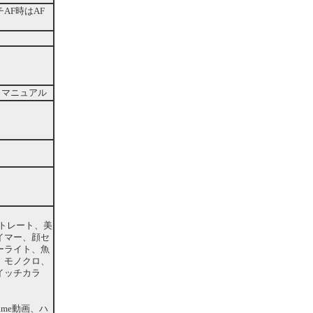
AF時はAF
、マニュアル
）
トレート、美
イマー、顔セ
ーライト、魚
、モノクロ、
イッチカラ
me動画、ハ