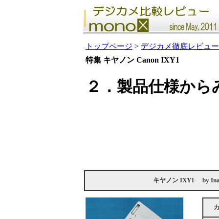
トップページ
>
デジカメ徹底レビュー
特集 キヤノン Canon IXY1
２．製品仕様からみた 
キヤノン IXY1
by
In