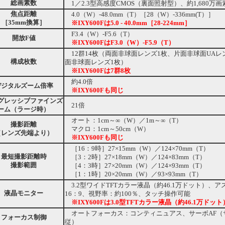
総画素数
1／2.3型高感度CMOS（裏面照射型）、約1,680万画
焦点距離
4.0（W）-48.0mm（T）［28（W）-336mm(T）］
［35mm換算］
※IXY600Fは5.0 - 40.0mm［28-224mm］
F3.4（W）-F5.6（T）
開放F値
※IXY600FはF3.0（W）-F5.9（T）
12群14枚（両面非球面レンズ1枚、片面非球面UAレ
構成枚数
面非球面レンズ1枚）
※IXY600Fは7群8枚
約4.0倍
デジタルズーム倍率
※IXY600Fも同じ
グレッシブファインズ
21倍
ーム（ラージ時）
オート：1cm～∞（W）／1m～∞（T）
撮影距離
マクロ：1cm～50cm（W）
（レンズ先端より）
※IXY600Fも同じ
［16：9時］27×15mm（W）／124×70mm（T）
最短撮影距離時
［3：2時］27×18mm（W）／124×83mm（T）
撮影範囲
［4：3時］27×20mm（W）／124×93mm（T）
［1：1時］20×20mm（W）／93×93mm（T）
3.2型ワイドTFTカラー液晶（約46.1万ドット）、
液晶モニター
16：9、視野率：約100％、タッチ操作可能
※IXY600Fは3.0型TFTカラー液晶（約46.1万ドット
オートフォーカス：コンティニュアス、サーボAF（
フォーカス制御
従）