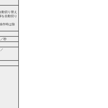
自動切り替え
脚を自動切り
ー操作時は除
像／秒
ド／