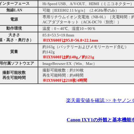
インターフェース
Hi-Speed USB、A/V-OUT、HDMI（ミニコネクター）
無線LAN
可能［IEEE802.11 b/g/n］（2.4GHz帯のみ）
専用リチウムイオン充電池（NB-9L）［充電時間：約
電源
ACアダプターキット（ACK-DC70〈別売〉）
動作環境
温度：0～40℃、湿度10～90％
大きさ
85.8×53.5×19.8mm
幅・高さ・奥行き）
※IXY600Fは95.8×56.8×22.1mm
約163g（バッテリーおよびメモリーカード含む）
質量
約142g
※IXY600Fは約140g／約121g
C用付属ソフトウエア
ImageBrowser EX（Win、Mac）
撮影可能枚数：約190枚
撮影可能枚数
再生可能時間：約4時間
再生可能時間
※IXY600Fは210枚/4時間
楽天最安値を確認 >> キヤノン Can
Canon IXY1の外観と基本機能