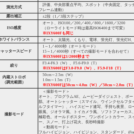
評価、中央部重点平均、スポット（中央固定、タッチ
測光方式
フレーム連動）
露出補正
±2段（1／3段ステップ）
オート、ISO100／200／400／800／1600／3200
ISO感度
（ローライトモード時は最高ISO6400まで可変）
※IXY600Fも同じ
ホワイトバランス
オート、太陽光、くもり、電球、蛍光灯、蛍光灯H
1～1／4000秒（オートモード）
シャッタースピード
15～1／4000秒（すべての撮影モードを合わせて）
※IXY600Fは1/2000秒まで
F3.4-F6.3（W）、F5.6-F9.0（T）
絞り
※IXY600FはF3.0-F9.0（W）、F5.9-F18（T）
50cm～2.5m（W）
内蔵ストロボ
1.0m～1.5m（T）
（調光範囲）
※IXY600Fは50cm～4.0m（W）／50cm～2.0m（T
＜撮影モード＞
オート、プログラムAE、ムービーダイジェスト、ポー
肌、オートシャッター（スマイル、ウインクセルフタ
ルフタイマー）、ハイスピード連写、手持ち夜景、ロ
眼風、ジオラマ風、トイカメラ風、ソフトフォーカス
撮影モード
極彩色、オールドポスター、ワンポイントカラー、ス
ー、スノー、打上げ花火、長秒時撮影
＜動画モード＞
フルハイビジョン、ハイビジョン、スタンダード、iFra