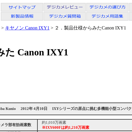
>
キヤノン Canon IXY1
> ２．製品仕様からみたCanon IXY1
Canon IXY1
aba Kunio
2012年 4月10日
IXYシリーズの原点に挑む多機能小型コンパ
約1,010万画素
カメラ部有効画素数
※IXY600Fは約1,210万画素