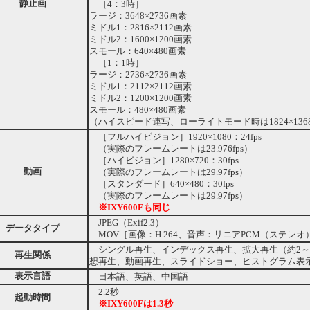
静止画
［4：3時］
ラージ：3648×2736画素
ミドル1：2816×2112画素
ミドル2：1600×1200画素
スモール：640×480画素
［1：1時］
ラージ：2736×2736画素
ミドル1：2112×2112画素
ミドル2：1200×1200画素
スモール：480×480画素
（ハイスピード連写、ローライトモード時は1824×136
［フルハイビジョン］1920×1080：24fps
（実際のフレームレートは23.976fps）
［ハイビジョン］1280×720：30fps
動画
（実際のフレームレートは29.97fps）
［スタンダード］640×480：30fps
（実際のフレームレートは29.97fps）
※IXY600Fも同じ
JPEG（Exif2.3）
データタイプ
MOV［画像：H.264、音声：リニアPCM（ステレオ
シングル再生、インデックス再生、拡大再生（約2～
再生関係
想再生、動画再生、スライドショー、ヒストグラム表
表示言語
日本語、英語、中国語
2.2秒
起動時間
※IXY600Fは1.3秒