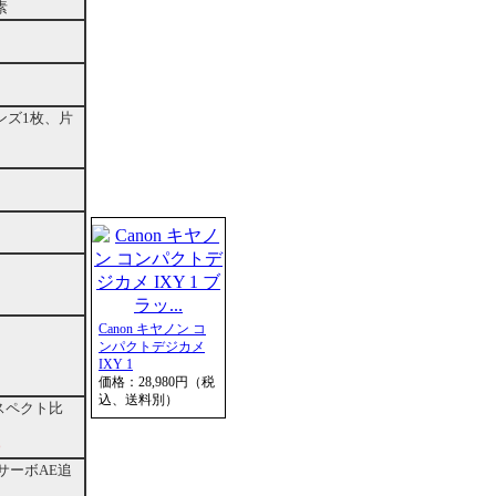
素
ンズ1枚、片
Canon キヤノン コ
ンパクトデジカメ
IXY 1
価格：28,980円（税
込、送料別）
アスペクト比
）
サーボAE追