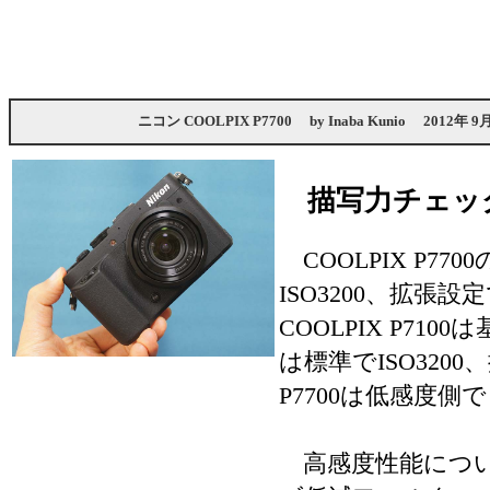
ニコン COOLPIX P7700
by
Inaba Kunio
2012年 9
描写力チェッ
COOLPIX P77
ISO3200、拡張設
COOLPIX P71
は標準でISO3200
P7700は低感度
高感度性能につい