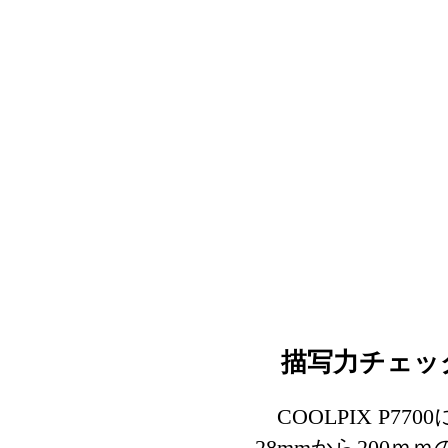
描写力チェッ
COOLPIX P7
28mmから200