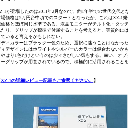
-1が登場したのは2011年2月なので、約1年半での世代交代とな
市場価格は5万円台中頃でのスタートとなったが、これはXZ-1
売価格とほぼ同じ水準である。液晶モニターがチルト化・タッ
れたり、グリップが標準で付属することを考えると、実質的に
っていると言えるかもしれない。
ディカラーはブラック一色のため、選択に迷うことはなかった。
ディデザインにはホワイトやシルバーのカラーは似合わないか
、やはり1色だけというのは少々さびしい気もする。幸い、オプ
ラーグリップが用意されているので、積極的に活用されること
。
【
XZ-1の詳細レビュー記事もご参照ください。
】