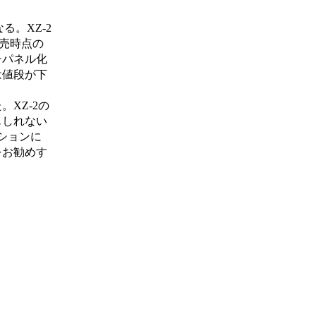
る。XZ-2
発売時点の
チパネル化
は値段が下
XZ-2の
もしれない
ションに
をお勧めす