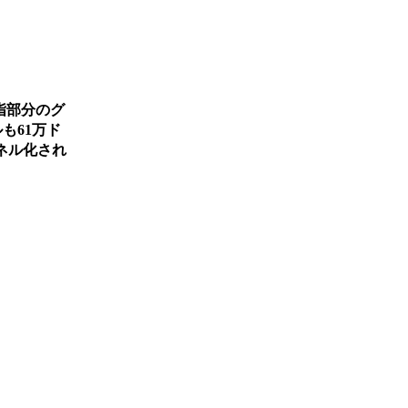
指部分のグ
も61万ド
ネル化され