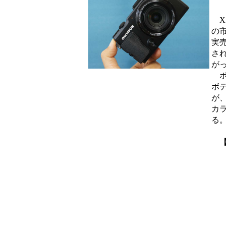
XZ
の
実
さ
が
ボ
ボ
が
カ
る