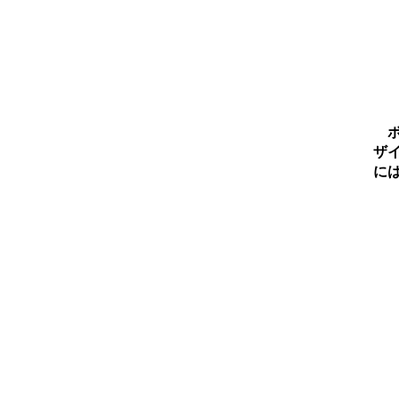
ボ
ザ
に