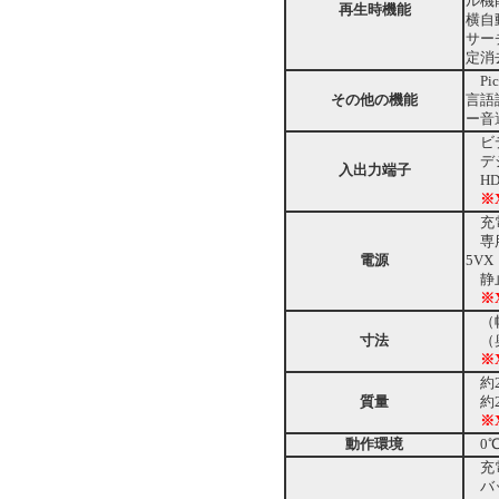
ル機
再生時機能
横自
サー
定消
Pict
その他の機能
言語
ー音
ビデ
デジタ
入出力端子
HD出
※
充電
専用
電源
5V
静止
※
（幅）
寸法
（奥
※X
約2
質量
約2
※X
動作環境
0℃
充電
バッ