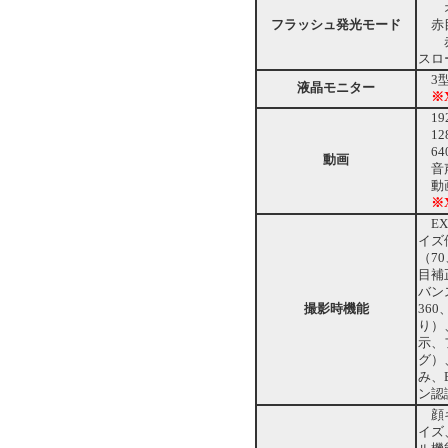
オー
フラッシュ発光モード
赤目
赤目
スロ
3型
液晶モニター
※
192
12
64
動画
音声
動画
※
EX
イズ
（7
目補
バン
撮影時機能
36
り）
示、
グ）
み、
ン認
顔キ
イズ