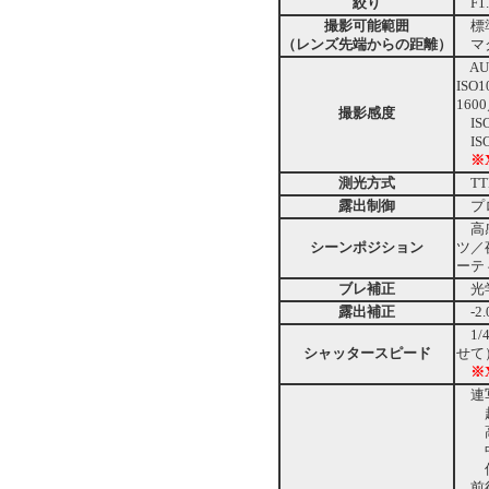
絞り
F1.
撮影可能範囲
標準
（レンズ先端からの距離）
マク
AUT
ISO
160
撮影感度
IS
IS
※
測光方式
TT
露出制御
プロ
高感
シーンポジション
ツ／
ーテ
ブレ補正
光学
露出補正
-2.
1/4
シャッタースピード
せて
※
連
超高
高速
中速
低速
前