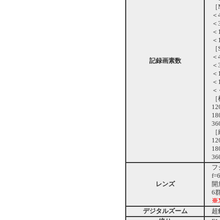
［
＜4：
＜3：
＜16
＜1：
［
＜4：
記録画素数
＜3：
＜16
＜1：
＜ぐ
［
120
180
360
［
120
180
360
フジ
f=6
レンズ
開放
6群
※X
デジタルズーム
超解