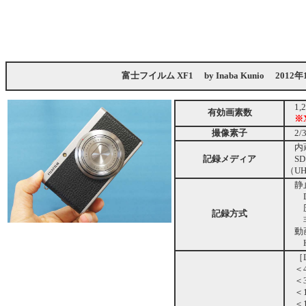
富士フイルム XF1
by
Inaba Kunio
2012年
1,
有効画素数
※
撮像素子
2/
内蔵
記録メディア
SD
（UH
静
D
圧縮：
記録方式
非圧
動
H.
［
＜4：
＜3：
＜16
＜1：