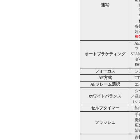
連写
超高
高速
中速
低速
各速
超高
※
AEブ
フィ
オートブラケティング
STA
ダイ
ISO
フォーカス
シン
AF方式
TT
AFフレーム選択
エリ
シー
ホワイトバランス
／昼
（ケ
セルフタイマー
約1
手動
撮影
フラッシュ
広角
望遠
赤目