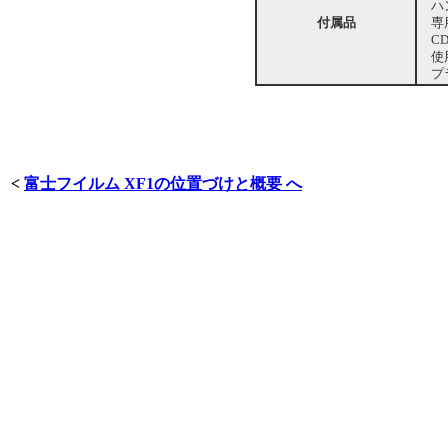
ハン
付属品
専用
CD
使用
プラ
<
富士フイルム XF1の位置づけと概要 へ