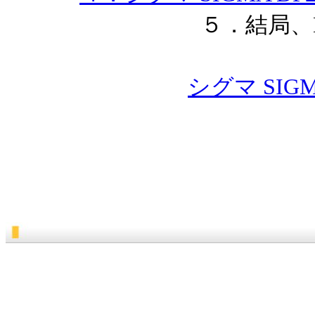
５．結局、D
シグマ SIGM