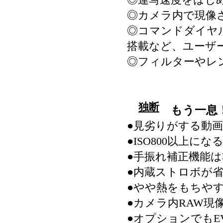
◎カメラ内で現像さ
◎コマンドダイヤ
搭載など、ユーザ
◎フィルターやレ
独断
もう一息
●見劣りがする動
●ISO800以上に
●手振れ補正機能
●内蔵ストロボが
●やや熱をもちや
●カメラ内RAW現
●オプションでもE