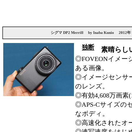
シグマ DP2 Merrill
by
Inaba Kunio
2012年
独断
素晴らし
◎FOVEONイメ
ある画像。
◎イメージセンサ
のレンズ。
◎有効4,608万画素
◎APS-Cサイズ
なボディ。
◎高速化されたオ
◎連写速度をはじ