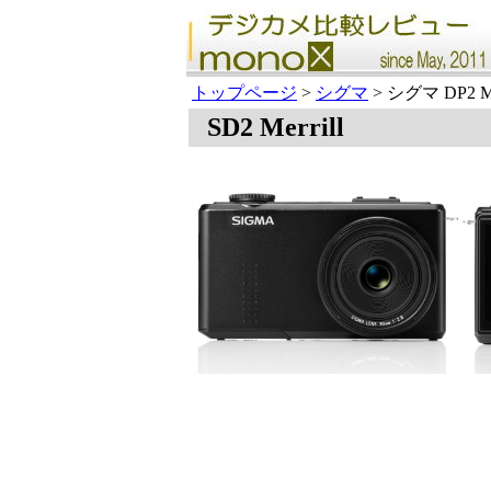
トップページ
>
シグマ
> シグマ DP2 Mer
SD2 Merrill