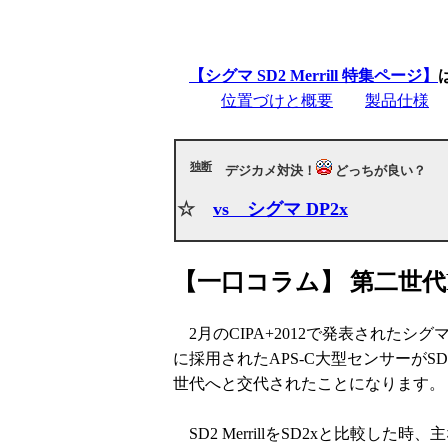
【シグマ SD2 Merrill 特集ページ】
位置づけと概要
製品仕様
独断
デジカメ対決！
どっちが良い？
☆
vs シグマ DP2x
【一口コラム】 第二世代F
2月のCIPA+2012で発表されたシグマ
に採用されたAPS-C大型センサーがS
世代へと交代されたことになります。
SD2 MerrillをSD2xと比較した