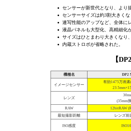
センサーが新世代となり、より
センサーサイズは約3割大きくな
連写性能のアップなど、全体に
液晶パネルも大型化、高精細化
サイズはひとまわり大きくなり
内蔵ストロボが省略された。
【DP2
機種名
DP2 M
有効1475万画素(4,
イメージセンサー
23.5mm×1
30mm
レンズ
(35mm換
RAW
12bitRAW 
最短撮影距離
レンズ前面
ISO感度
ISO10