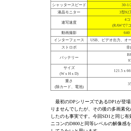
シャッタースピード
30-1
液晶モニター
3型9
4コ
連写速度
(RAWで7
動画撮影
640 
インターフェース
USB、ビデオ出力、オ
ストロボ
非
BP
バッテリー
9
サイズ
121.5 x 6
(W x H x D)
重さ
3
(除カード、電池)
最初のDPシリーズであるDP1が登場し
りませんでしたが、その後の多画素化の
したのも事実です。今回SD1と同じ有
ニコンのD800と同等レベルの解像
してみたいと思います。