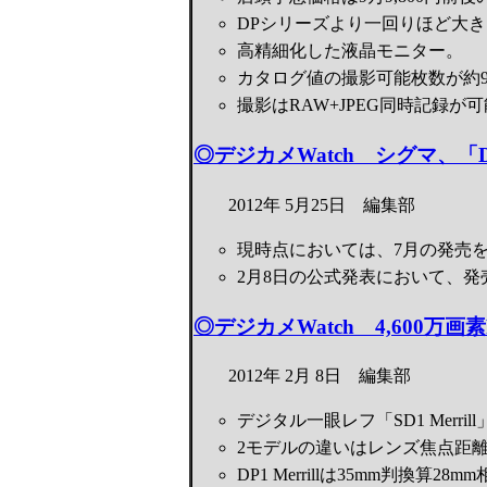
DPシリーズより一回りほど大
高精細化した液晶モニター。
カタログ値の撮影可能枚数が約9
撮影はRAW+JPEG同時記録が
◎デジカメWatch シグマ、「D
2012年 5月25日 編集部
現時点においては、7月の発売
2月8日の公式発表において、発売
◎デジカメWatch 4,600万画素Fo
2012年 2月 8日 編集部
デジタル一眼レフ「SD1 Merr
2モデルの違いはレンズ焦点距
DP1 Merrillは35mm判換算