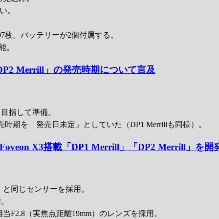
きい。
7枚。バッテリーが2個付属する。
可能。
P2 Merrill」の発売時期について言及
を目指して準備。
時期を「発売日未定」としていた（DP1 Merrillも同様）。
veon X3搭載「DP1 Merrill」「DP2 Merrill」を
ill」と同じセンサーを採用。
離。
28mm相当F2.8（実焦点距離19mm）のレンズを採用。