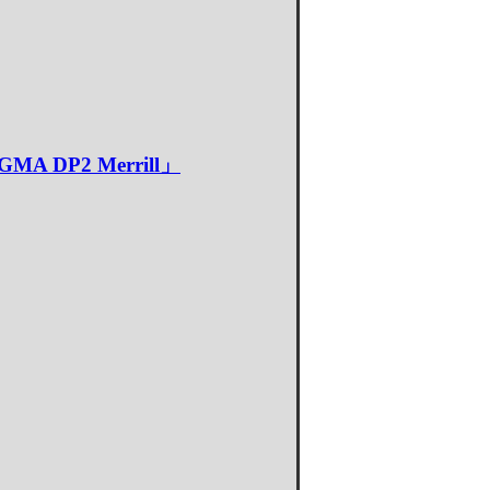
P2 Merrill」