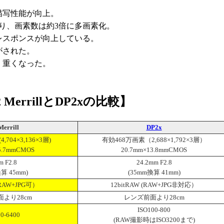
描写性能が向上。
り、画素数は約3倍に多画素化。
レスポンスが向上している。
がされた。
、重くなった。
 MerrillとDP2xの比較】
errill
DP2x
704×3,136×3層)
有効468万画素（2,688×1,792×3層）
5.7mmCMOS
20.7mm×13.8mmCMOS
 F2.8
24.2mm F2.8
算 45mm)
(35mm換算 41mm)
(RAW+JPG可）
12bitRAW (RAW+JPG非対応）
より28cm
レンズ前面より28cm
ISO100-800
0-6400
(RAW撮影時はISO3200まで)