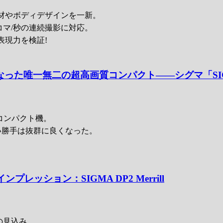
材やボディデザインを一新。
4コマ/秒の連続撮影に対応。
な表現力を検証!
なった唯一無二の超高画質コンパクト――シグマ「SIGMA D
コンパクト機。
い勝手は抜群に良くなった。
プレッション：SIGMA DP2 Merrill
後の見込み。