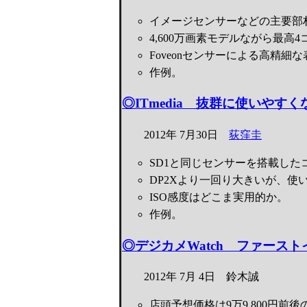
イメージセンサーなどの主要部
4,600万画素モデルながら最高
Foveonセンサーによる高精細
作例。
◎ITmedia 抜群に使いやすく
2012年 7月30日
荻窪圭
SD1と同じセンサーを搭載した
DP2Xより一回り大きいが、使
ISO感度はどこま実用的か。
作例。
◎デジカメWatch ファーストイン
2012年 7月 4日 鈴木誠
店頭予想価格は9万9,800円前