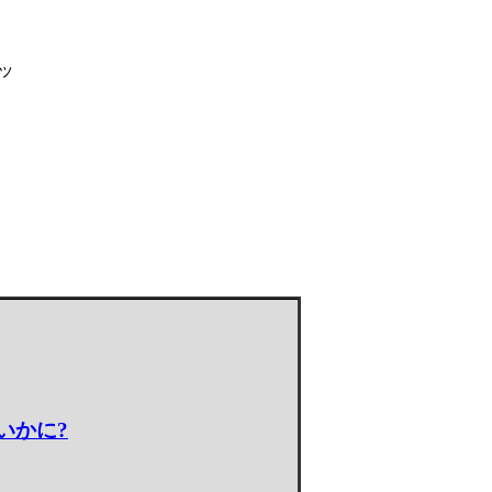
ッ
いかに?