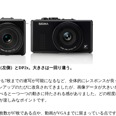
rill（左側）とDP2x。大きさは一回り違う。
も7枚までの連写が可能になるなど、全体的にレスポンスが良
ョンアップのたびに改良されてきましたが、画像データが大きい
べると一つ一つの動きに待たされる感がありました。どの程度
が楽しみなポイントです。
数が97枚である点や、動画がVGAまでに留まっている点で