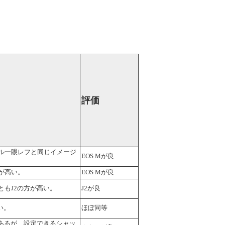
評価
タル一眼レフと同じイメージ
EOS Mが良
が高い。
EOS Mが良
もJ2の方が高い。
J2が良
い。
ほぼ同等
あるが、設定できるシャッ