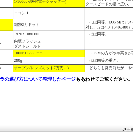
1/16000-30秒(電子シャッター)
タースピードの幅は広い。
ニコン 1
-
ほぼ同等。EOS Mはアスペク
3型92万ドット
対し、J2は4:3（640x480
1920X1080 60i
ほぼ同等。
内蔵フラッシュ
ー
-
ダストシールド
106×61×29.8 mm
EOS Mの方がやや高さが
280g
ほぼ同等の重さ。
)
オープン(レンズキット7万円～)
どちらも発売前だが、やや
ラの選び方について整理したページ
もあわせてご覧ください。