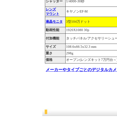
シャッター
1/4000-30秒
レンズ
キヤノンEF-M
マウント
液晶モニタ
3型104万ドット
動画性能
1920X1080 30p
付加機能
タッチパネル/アクセサリーシュ
サイズ
108.6x66.5x32.3 mm
重さ
298g
価格
オープン(レンズキット7万円台～
メーカーやタイプごとのデジタルカメ