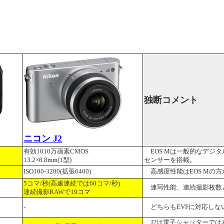
独断コメント
ニコン J2
有効1010万画素CMOS
EOS Mは一般的なデジ
13.2×8.8mm(1型)
センサーを搭載。
ISO100-3200(拡張6400)
高感度性能はEOS Mの方
5コマ/秒(高速連続では60コマ/秒)
連写性能、連続撮影枚数と
連続撮影RAWで19コマ
-
どちらもEVFに対応しな
J2は電子シャッターでは