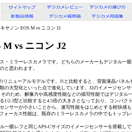
 キヤノン EOS M vs ニコン J2
M vs ニコン J2
ス・ミラーレスカメラです。どちらのメーカーもデジタル一眼
のと思われます。
J1のリニューアルモデルです。J1と比較すると、背面液晶パネ
の大型化といった点で進化しています。J2のイメージセンサーサ
す。そのため、解像力や高感度性能などの描写性能ではデジタル
1/2.3型と比較すると4.5倍の大きさとなっており、コンパ
センサーが小さいことから、連写性能をはじめとする軽快感も
トフォーカス性能は、既存のミラーレスカメラの中でもトップレ
タル一眼レフと同じAPS-Cサイズのイメージセンサーを搭載し