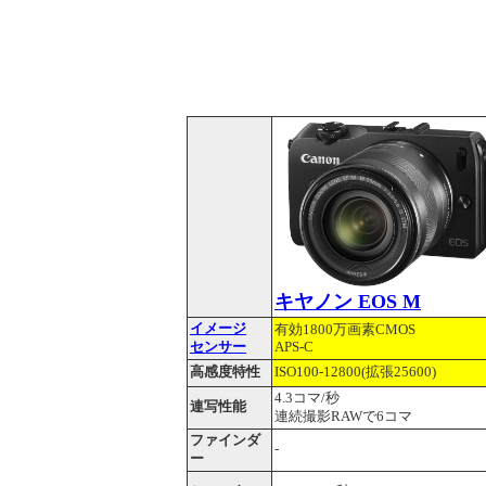
キヤノン EOS M
イメージ
有効1800万画素CMOS
センサー
APS-C
高感度特性
ISO100-12800(拡張25600)
4.3コマ/秒
連写性能
連続撮影RAWで6コマ
ファインダ
-
ー