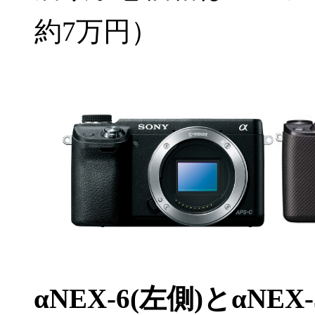
約7万円）
αNEX-6(左側)とαNEX