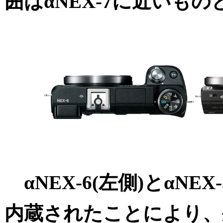
囲はαNEX-7に近いも
αNEX-6(左側)とαNEX
内蔵されたことにより、