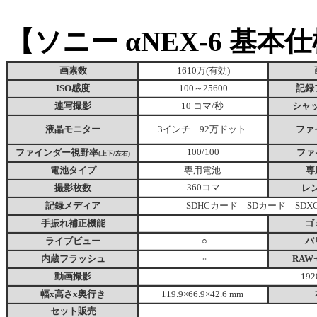
【ソニー αNEX-6 基本
画素数
1610万(有効)
ISO感度
100～25600
記録
連写撮影
10 コマ/秒
シャ
液晶モニター
3インチ 92万ドット
ファ
ファインダー視野率
100/100
ファ
(上下/左右)
電池タイプ
専用電池
専
撮影枚数
360コマ
レ
記録メディア
SDHCカード SDカード SDX
手振れ補正機能
ゴ
ライブビュー
○
バ
内蔵フラッシュ
RAW
○
動画撮影
192
幅x高さx奥行き
119.9×66.9×42.6 mm
セット販売