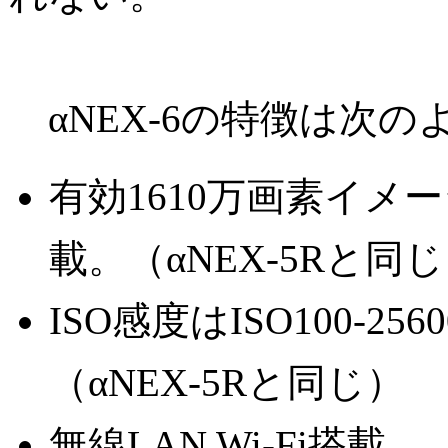
αNEX-6の特徴は次の
有効1610万画素イメ
載。（αNEX-5Rと同
ISO感度はISO100-2
（αNEX-5Rと同じ）
無線LAN Wi-Fi搭載。