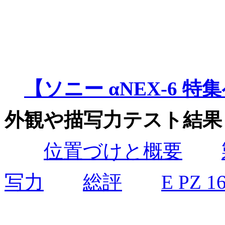
【ソニー αNEX-6 特
外観や描写力テスト結果
位置づけと概要
写力
総評
E PZ 1